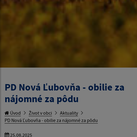
PD Nová Ľubovňa - obilie za
nájomné za pôdu
Úvod
Život v obci
Aktuality
PD Nová Ľubovňa - obilie za nájomné za pôdu
25.08.2025