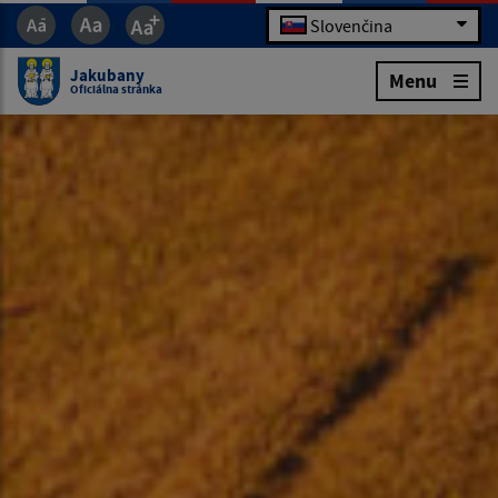
Slovenčina
Jakubany
Menu
Oficiálna stránka