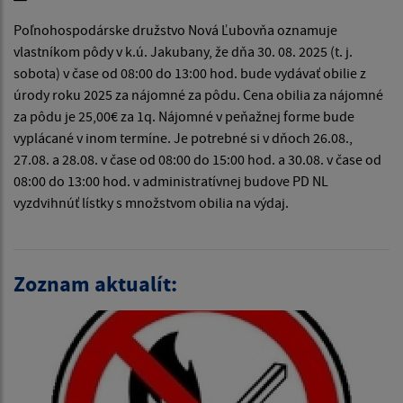
Poľnohospodárske družstvo Nová Ľubovňa oznamuje
vlastníkom pôdy v k.ú. Jakubany, že dňa 30. 08. 2025 (t. j.
sobota) v čase od 08:00 do 13:00 hod. bude vydávať obilie z
úrody roku 2025 za nájomné za pôdu. Cena obilia za nájomné
za pôdu je 25,00€ za 1q. Nájomné v peňažnej forme bude
vyplácané v inom termíne. Je potrebné si v dňoch 26.08.,
27.08. a 28.08. v čase od 08:00 do 15:00 hod. a 30.08. v čase od
08:00 do 13:00 hod. v administratívnej budove PD NL
vyzdvihnúť lístky s množstvom obilia na výdaj.
Zoznam aktualít: