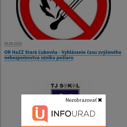
06.08.2026
OR HaZZ Stará Ľubovňa - Vyhlásenie času zvýšeného
nebezpečenstva vzniku požiaru
Nezobrazovať