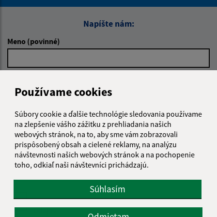
Napíšte nám:
Meno (povinné)
E-mailová adresa (povinné)
Používame cookies
Súbory cookie a ďalšie technológie sledovania používame
Text vašej správy (povinné)
na zlepšenie vášho zážitku z prehliadania našich
webových stránok, na to, aby sme vám zobrazovali
prispôsobený obsah a cielené reklamy, na analýzu
návštevnosti našich webových stránok a na pochopenie
toho, odkiaľ naši návštevníci prichádzajú.
Súhlasím
Oboznámil som sa so
spracúvaním osobných
údajov
Odmietam