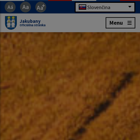
Slovenčina
Jakubany
Menu
Oficiálna stránka