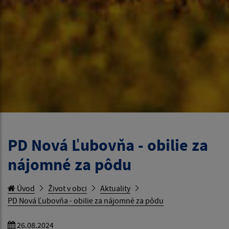
PD Nová Ľubovňa - obilie za
nájomné za pôdu
Úvod
Život v obci
Aktuality
PD Nová Ľubovňa - obilie za nájomné za pôdu
26.08.2024