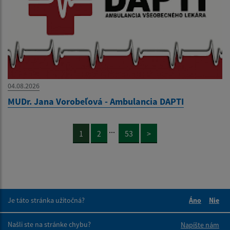
04.08.2026
MUDr. Jana Vorobeľová - Ambulancia DAPTI
...
1
2
53
>
Je táto stránka užitočná?
Áno
Nie
Boli tieto 
Boli 
Našli ste na stránke chybu?
Napíšte nám