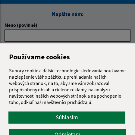
Napíšte nám:
Meno (povinné)
E-mailová adresa (povinné)
Používame cookies
Súbory cookie a ďalšie technológie sledovania používame
Text vašej správy (povinné)
na zlepšenie vášho zážitku z prehliadania našich
webových stránok, na to, aby sme vám zobrazovali
prispôsobený obsah a cielené reklamy, na analýzu
návštevnosti našich webových stránok a na pochopenie
toho, odkiaľ naši návštevníci prichádzajú.
Súhlasím
Oboznámil som sa so
spracúvaním osobných
údajov
Odmietam