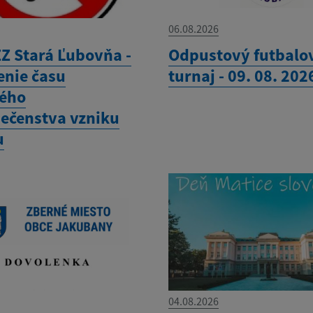
06.08.2026
Z Stará Ľubovňa -
Odpustový futbalo
enie času
turnaj - 09. 08. 202
ého
ečenstva vzniku
u
04.08.2026