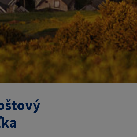
poštový
ľka