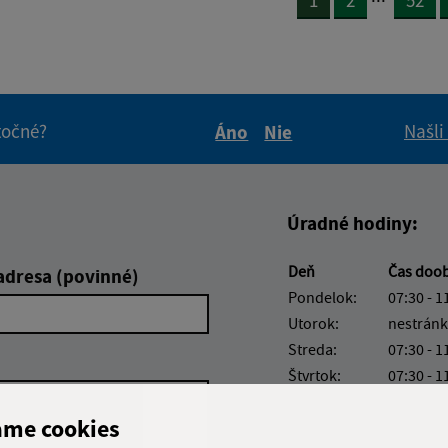
1
2
52
itočné?
Našli
Áno
Nie
Boli tieto informácie pre 
Boli tieto informáci
Úradné hodiny:
Deň
Čas doo
adresa (povinné)
Pondelok:
07:30 - 1
Utorok:
nestránk
Streda:
07:30 - 1
Štvrtok:
07:30 - 1
Piatok:
07:30 - 1
ame cookies
Obedňajšia prestáv