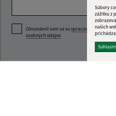
Súbory co
zážitku z
zobrazova
našich we
Oboznámil som sa so
spracúvaním
prichádza
osobných údajov
Súhlasí