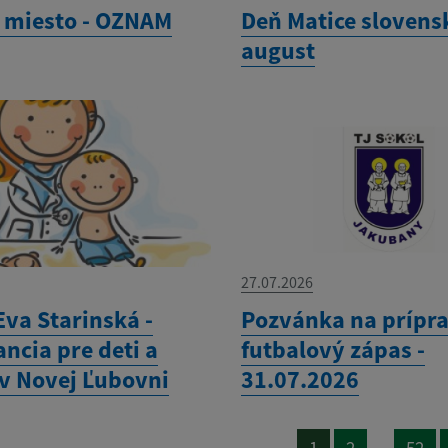
 miesto - OZNAM
Deň Matice slovensk
august
27.07.2026
Eva Starinská -
Pozvánka na prípr
ncia pre deti a
futbalový zápas -
 v Novej Ľubovni
31.07.2026
...