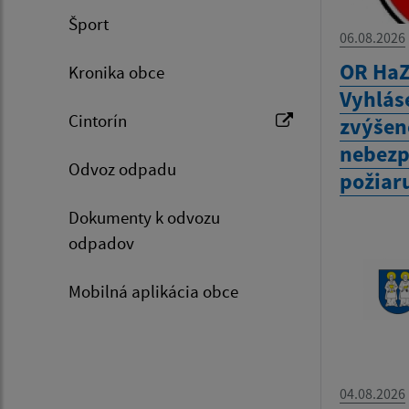
Šport
06.08.2026
OR HaZ
Kronika obce
Vyhlás
Cintorín
zvýšen
nebezp
Odvoz odpadu
požiar
Dokumenty k odvozu
odpadov
Mobilná aplikácia obce
04.08.2026