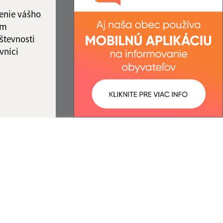
enie vášho
ám
števnosti
vníci