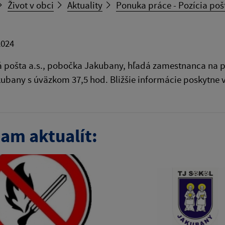
Život v obci
Aktuality
Ponuka práce - Pozícia po
2024
 pošta a.s., pobočka Jakubany, hľadá zamestnanca na p
ubany s úväzkom 37,5 hod. Bližšie informácie poskytne v
am aktualít: