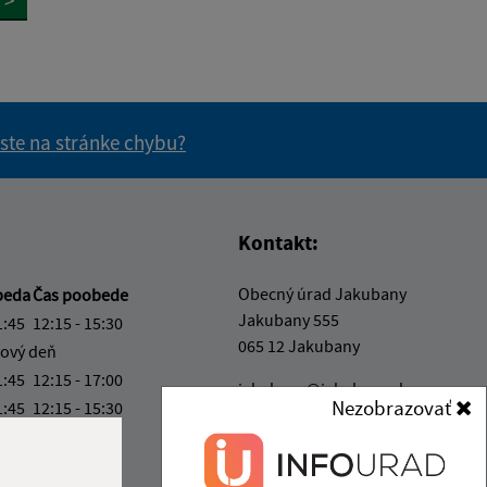
>
 ste na stránke chybu?
vás užitočné?
e pre vás užitočné?
Kontakt:
Obecný úrad Jakubany
beda
Čas poobede
Jakubany 555
1:45
12:15 - 15:30
065 12 Jakubany
ový deň
1:45
12:15 - 17:00
jakubany@jakubany.sk
Nezobrazovať
1:45
12:15 - 15:30
+421 524 283 651
4:00
IČO: 00329924
ka:
11:45 - 12:15