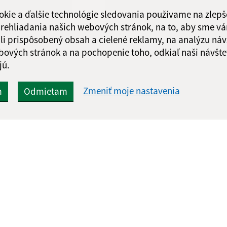
okie a ďalšie technológie sledovania používame na zlepš
 prehliadania našich webových stránok, na to, aby sme v
li prispôsobený obsah a cielené reklamy, na analýzu náv
bových stránok a na pochopenie toho, odkiaľ naši návšte
Google reCaptcha Response
Odoslať správu
jú.
Zmeniť moje nastavenia
m
Odmietam