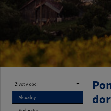
Pon
Život v obci
dor
Aktuality
Podujatia