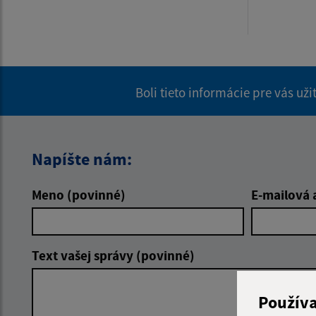
Boli tieto informácie pre vás už
Napíšte nám:
Meno (povinné)
E-mailová 
Text vašej správy (povinné)
Použív