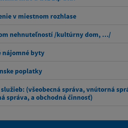
enie v miestnom rozhlase
om nehnuteľností /kultúrny dom, …/
 nájomné byty
ínske poplatky
 služieb: (všeobecná správa, vnútorná spr
ná správa, a obchodná činnosť)