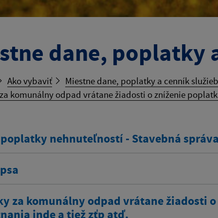
stne dane, poplatky a
Ako vybaviť
Miestne dane, poplatky a cenník služie
za komunálny odpad vrátane žiadosti o zníženie poplatku
 poplatky nehnuteľností - Stavebná správ
 psa
ky za komunálny odpad vrátane žiadosti o
ania inde a tiež zťp atď.