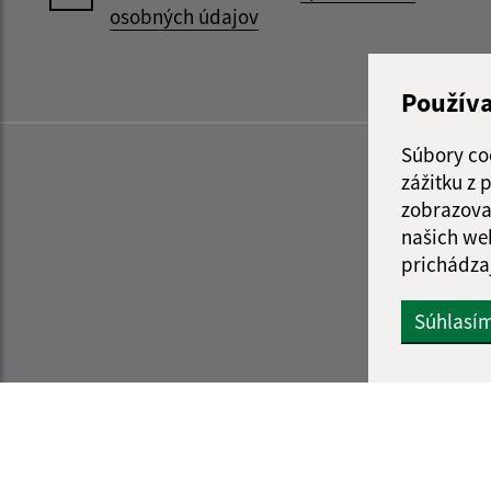
osobných údajov
Použív
Súbory co
zážitku z
zobrazova
našich we
prichádza
Súhlasí