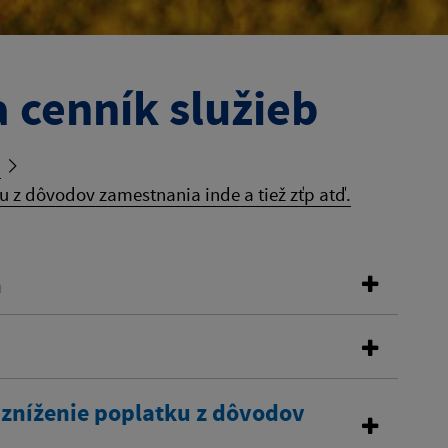
 cenník služieb
b
 z dôvodov zamestnania inde a tiež zťp atď.
a
 zníženie poplatku z dôvodov