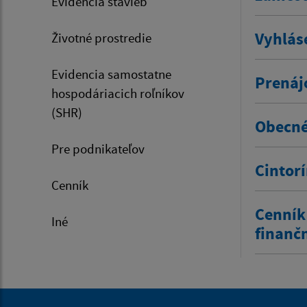
Evidencia stavieb
Vyhlás
Životné prostredie
Evidencia samostatne
Prenáj
hospodáriacich roľníkov
(SHR)
Obecné
Pre podnikateľov
Cintor
Cenník
Cenník
Iné
finanč