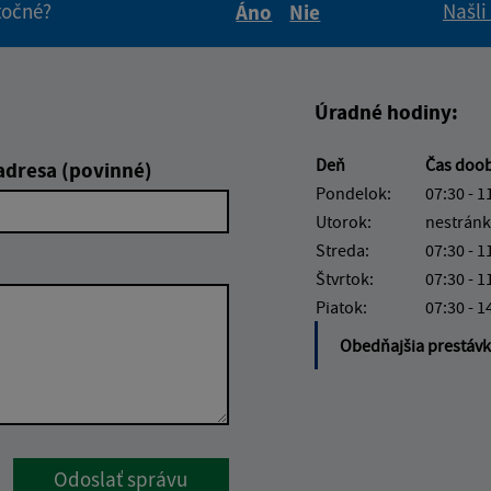
itočné?
Našli
Áno
Nie
Boli tieto informácie pre 
Boli tieto informáci
Úradné hodiny:
Deň
Čas doo
adresa (povinné)
Pondelok:
07:30 - 1
Utorok:
nestránk
Streda:
07:30 - 1
Štvrtok:
07:30 - 1
Piatok:
07:30 - 1
Obedňajšia prestáv
Google reCaptcha Response
Odoslať správu