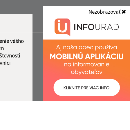
Nezobrazovať
enie vášho
ám
števnosti
vníci