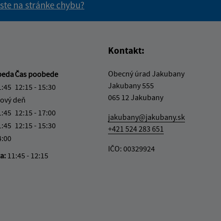
 ste na stránke chybu?
vás užitočné?
e pre vás užitočné?
Kontakt:
Obecný úrad Jakubany
beda
Čas poobede
Jakubany 555
1:45
12:15 - 15:30
065 12 Jakubany
ový deň
1:45
12:15 - 17:00
jakubany@jakubany.sk
1:45
12:15 - 15:30
+421 524 283 651
4:00
IČO: 00329924
ka:
11:45 - 12:15