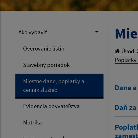
Mie
Ako vybaviť
Overovanie listín
Úvod
Poplatky 
Stavebný poriadok
Miestne dane, poplatky a
Dane a
cenník služieb
Evidencia obyvateľstva
Daň za
Matrika
Poplat
zamestn