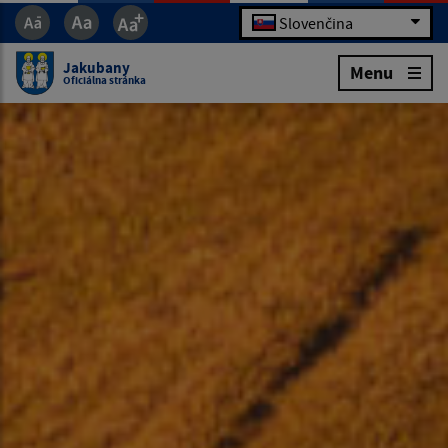
Slovenčina
Jakubany
Menu
Oficiálna stránka