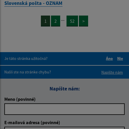
Slovenská pošta - OZNAM
...
1
2
52
>
Je táto stránka užitočná?
Áno
Nie
Boli tieto 
Boli 
Našli ste na stránke chybu?
Napíšte nám
Napíšte nám:
Meno (povinné)
E-mailová adresa (povinné)