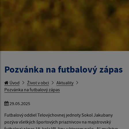
Pozvánka na futbalový zápas
Úvod
Život v obci
Aktuality
Pozvánka na futbalový zápas
29.05.2025
Futbalový oddiel Telovýchovnej jednoty Sokol Jakubany
pozýva všetkých športových priaznivcov na majstrovský
futbalový zápas 18. kola VII. ligy, v ktorom naše „A“ mužstvo