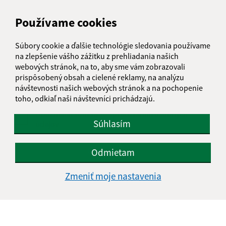
Používame cookies
Text vašej správy (povinné)
Súbory cookie a ďalšie technológie sledovania používame
na zlepšenie vášho zážitku z prehliadania našich
webových stránok, na to, aby sme vám zobrazovali
prispôsobený obsah a cielené reklamy, na analýzu
návštevnosti našich webových stránok a na pochopenie
toho, odkiaľ naši návštevníci prichádzajú.
Oboznámil som sa so
spracúvaním osobných
Súhlasím
údajov
Google reCaptcha Response
Odoslať správu
Odmietam
Zmeniť moje nastavenia
Úradné hodiny:
Deň
Čas doobeda
Čas poobede