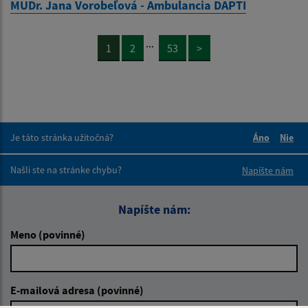
MUDr. Jana Vorobeľová - Ambulancia DAPTI
...
1
2
53
>
Je táto stránka užitočná?
Áno
Nie
Boli tieto 
Boli 
Našli ste na stránke chybu?
Napíšte nám
Napíšte nám:
Meno (povinné)
E-mailová adresa (povinné)