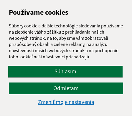
Používame cookies
Text vašej správy (povinné)
Súbory cookie a ďalšie technológie sledovania používame
na zlepšenie vášho zážitku z prehliadania našich
webových stránok, na to, aby sme vám zobrazovali
prispôsobený obsah a cielené reklamy, na analýzu
návštevnosti našich webových stránok a na pochopenie
toho, odkiaľ naši návštevníci prichádzajú.
Oboznámil som sa so
spracúvaním osobných
Súhlasím
údajov
Google reCaptcha Response
Odoslať správu
Odmietam
Zmeniť moje nastavenia
Úradné hodiny:
Deň
Čas doobeda
Čas poobede