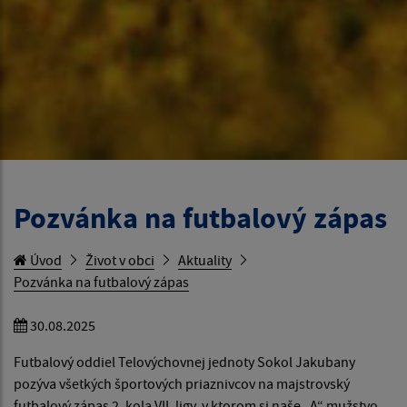
Pozvánka na futbalový zápas
Úvod
Život v obci
Aktuality
Pozvánka na futbalový zápas
30.08.2025
Futbalový oddiel Telovýchovnej jednoty Sokol Jakubany
pozýva všetkých športových priaznivcov na majstrovský
futbalový zápas 2. kola VII. ligy, v ktorom si naše „A“ mužstvo