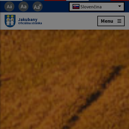
Slovenčina
Jakubany
Menu
Oficiálna stránka