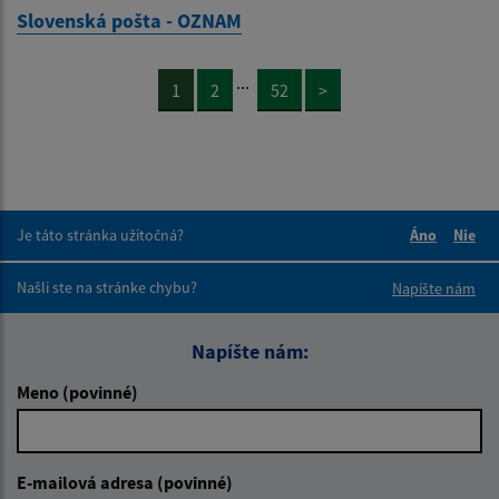
Slovenská pošta - OZNAM
...
1
2
52
>
Je táto stránka užitočná?
Áno
Nie
Boli tieto 
Boli 
Našli ste na stránke chybu?
Napíšte nám
Napíšte nám:
Meno (povinné)
E-mailová adresa (povinné)