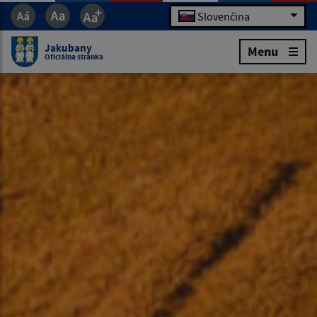
Slovenčina
Jakubany
Menu
Oficiálna stránka