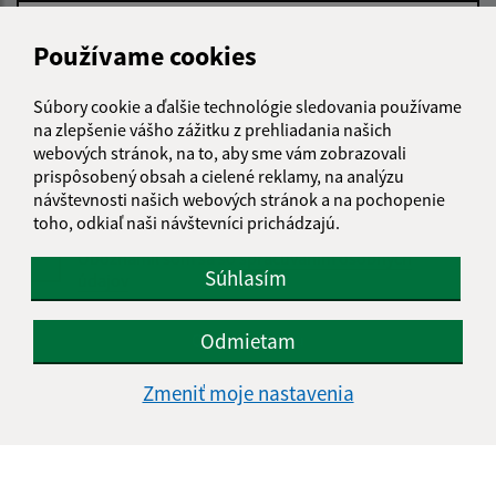
Používame cookies
Text vašej správy (povinné)
Súbory cookie a ďalšie technológie sledovania používame
na zlepšenie vášho zážitku z prehliadania našich
webových stránok, na to, aby sme vám zobrazovali
prispôsobený obsah a cielené reklamy, na analýzu
návštevnosti našich webových stránok a na pochopenie
toho, odkiaľ naši návštevníci prichádzajú.
Oboznámil som sa so
spracúvaním osobných
Súhlasím
údajov
Google reCaptcha Response
Odmietam
Odoslať správu
Zmeniť moje nastavenia
Úradné hodiny:
Deň
Čas doobeda
Čas poobede