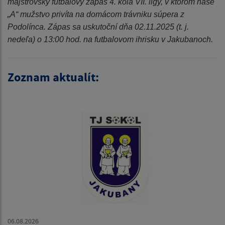
majstrovský futbalový zápas 4. kola VII. ligy, v ktorom naše
„A“ mužstvo privíta na domácom trávniku súpera z
Podolínca. Zápas sa uskutoční dňa 02.11.2025 (t. j.
nedeľa) o 13:00 hod. na futbalovom ihrisku v Jakubanoch.
Zoznam aktualít:
06.08.2026