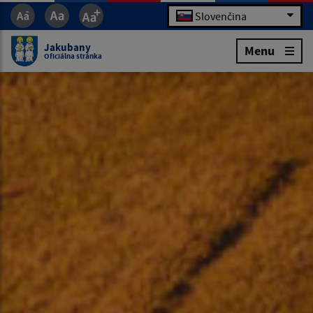
Slovenčina
Jakubany
Menu
Oficiálna stránka