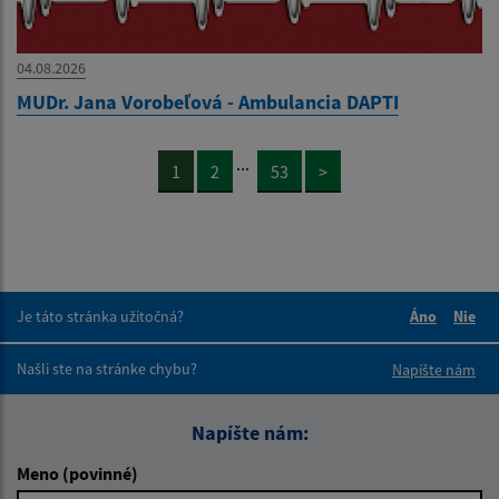
04.08.2026
MUDr. Jana Vorobeľová - Ambulancia DAPTI
...
1
2
53
>
Je táto stránka užitočná?
Áno
Nie
Boli tieto 
Boli 
Našli ste na stránke chybu?
Napíšte nám
Napíšte nám:
Meno (povinné)