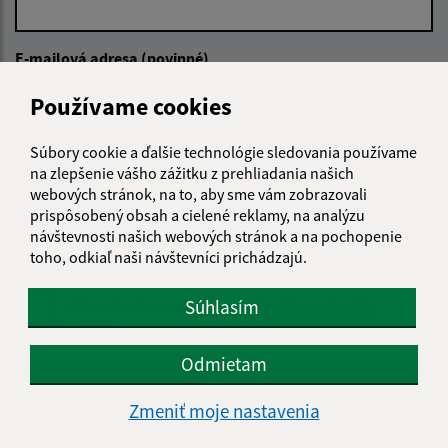
E-mailová adresa (povinné)
Používame cookies
Text vašej správy (povinné)
Súbory cookie a ďalšie technológie sledovania používame
na zlepšenie vášho zážitku z prehliadania našich
webových stránok, na to, aby sme vám zobrazovali
prispôsobený obsah a cielené reklamy, na analýzu
návštevnosti našich webových stránok a na pochopenie
toho, odkiaľ naši návštevníci prichádzajú.
Súhlasím
Oboznámil som sa so
spracúvaním osobných
údajov
Odmietam
Google reCaptcha Response
Odoslať správu
Zmeniť moje nastavenia