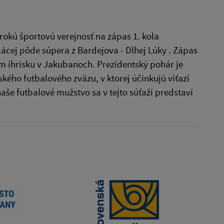
okú športovú verejnosť na zápas 1. kola
ácej pôde súpera z Bardejova - Dlhej Lúky . Zápas
vom ihrisku v Jakubanoch. Prezidentský pohár je
ého futbalového zväzu, v ktorej účinkujú víťazi
še futbalové mužstvo sa v tejto súťaži predstaví