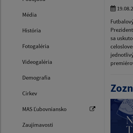
19.08.
Média
Futbalový
Prezident
História
sa uskuto
Fotogaléria
celoslove
jednotliv
Videogaléria
premiéro
Demografia
Zozn
Cirkev
MAS Ľubovniansko
Zaujímavosti