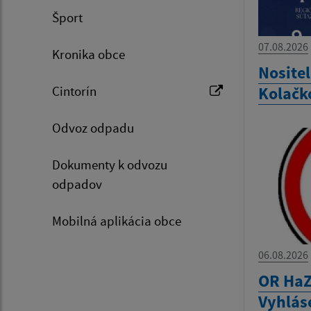
Šport
07.08.2026
Kronika obce
Nositel
Cintorín
Kolačk
Odvoz odpadu
Dokumenty k odvozu
odpadov
Mobilná aplikácia obce
06.08.2026
OR HaZ
Vyhlás