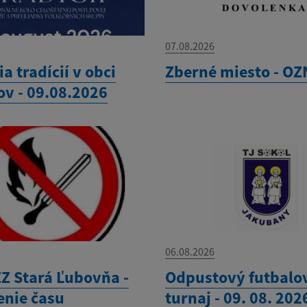
07.08.2026
ia tradícií v obci
Zberné miesto - O
ov - 09.08.2026
06.08.2026
Z Stará Ľubovňa -
Odpustový futbalo
enie času
turnaj - 09. 08. 202