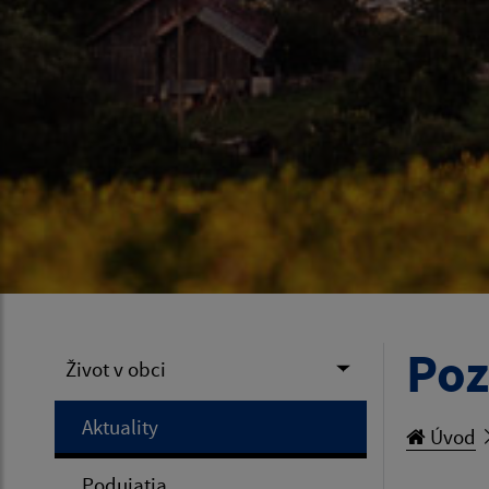
Poz
Život v obci
Aktuality
Úvod
Podujatia