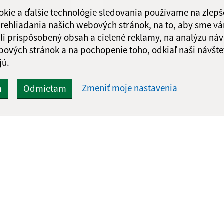
okie a ďalšie technológie sledovania používame na zlepš
 prehliadania našich webových stránok, na to, aby sme v
li prispôsobený obsah a cielené reklamy, na analýzu náv
bových stránok a na pochopenie toho, odkiaľ naši návšte
Google reCaptcha Response
Odoslať správu
jú.
Zmeniť moje nastavenia
m
Odmietam