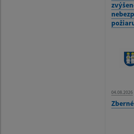
zvýšen
nebezp
požiar
04.08.2026
Zberné