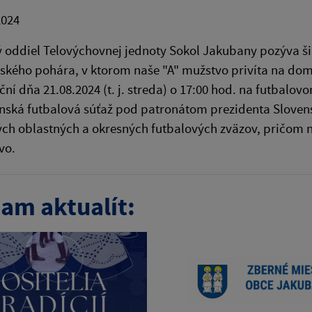
2024
 oddiel Telovýchovnej jednoty Sokol Jakubany pozýva šir
ského pohára, v ktorom naše "A" mužstvo privíta na dom
ční dňa 21.08.2024 (t. j. streda) o 17:00 hod. na futbalo
nská futbalová súťaž pod patronátom prezidenta Slovensk
ých oblastných a okresných futbalových zväzov, pričom na
vo.
am aktualít: