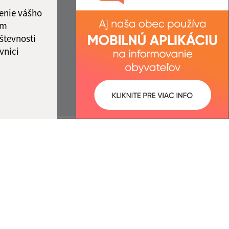
enie vášho
ám
števnosti
vníci