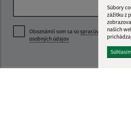
Súbory co
zážitku z
zobrazova
našich we
Oboznámil som sa so
spracúvaním
prichádza
osobných údajov
Súhlasí