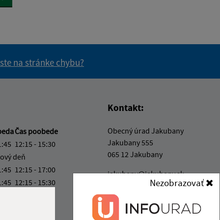
 ste na stránke chybu?
vás užitočné?
e pre vás užitočné?
Kontakt:
Obecný úrad Jakubany
beda
Čas poobede
Jakubany 555
1:45
12:15 - 15:30
065 12 Jakubany
ový deň
1:45
12:15 - 17:00
jakubany@jakubany.sk
Nezobrazovať
1:45
12:15 - 15:30
+421 524 283 651
4:00
IČO: 00329924
ka:
11:45 - 12:15