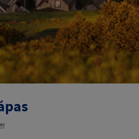
ápas
as