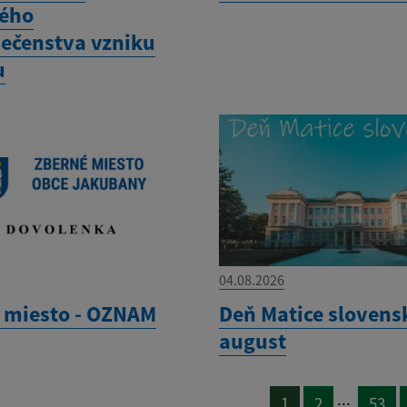
ého
ečenstva vzniku
u
04.08.2026
 miesto - OZNAM
Deň Matice slovensk
august
...
1
2
53