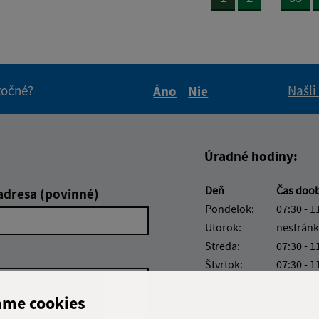
itočné?
Našli
Áno
Nie
Boli tieto informácie pre 
Boli tieto informáci
Úradné hodiny:
Deň
Čas doo
adresa (povinné)
Pondelok:
07:30 - 1
Utorok:
nestránk
Streda:
07:30 - 1
Štvrtok:
07:30 - 1
Piatok:
07:30 - 1
ame cookies
Obedňajšia prestáv