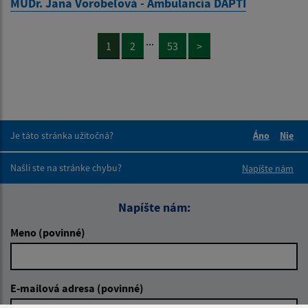
MUDr. Jana Vorobeľová - Ambulancia DAPTI
...
1
2
53
>
Je táto stránka užitočná?
Áno
Nie
Boli tieto 
Boli 
Našli ste na stránke chybu?
Napíšte nám
Napíšte nám:
Meno (povinné)
E-mailová adresa (povinné)