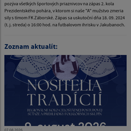
pozýva všetkých športových priaznivcov na zápas 2. kola
Prezidentského pohára, v ktorom si naše "A" mužstvo zmeria
sily s tímom FK Záborské. Zápas sa uskutoční dňa 18. 09. 2024
(t. j. streda) o 16:00 hod. na futbalovom ihrisku v Jakubanoch.
Zoznam aktualít:
07.08.2026