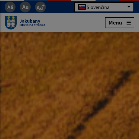
Slovenčina
Jakubany
Menu
Oficiálna stránka