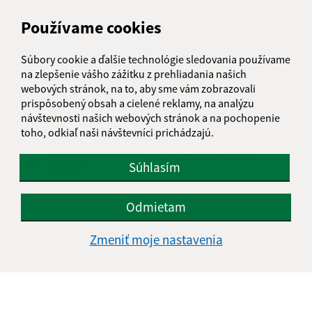
Používame cookies
Text vašej správy (povinné)
Súbory cookie a ďalšie technológie sledovania používame
na zlepšenie vášho zážitku z prehliadania našich
webových stránok, na to, aby sme vám zobrazovali
prispôsobený obsah a cielené reklamy, na analýzu
návštevnosti našich webových stránok a na pochopenie
toho, odkiaľ naši návštevníci prichádzajú.
Oboznámil som sa so
spracúvaním osobných
Súhlasím
údajov
Google reCaptcha Response
Odoslať správu
Odmietam
Zmeniť moje nastavenia
Úradné hodiny:
Deň
Čas doobeda
Čas poobede