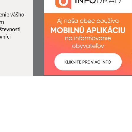
IČO: 00329924
ka:
11:45 - 12:15
enie vášho
ám
števnosti
vníci