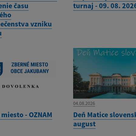
enie času
turnaj - 09. 08. 202
ého
ečenstva vzniku
u
04.08.2026
 miesto - OZNAM
Deň Matice slovensk
august