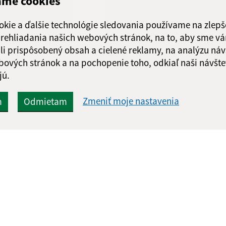
ame cookies
Obedňajšia prestáv
okie a ďalšie technológie sledovania používame na zlepš
 prehliadania našich webových stránok, na to, aby sme v
li prispôsobený obsah a cielené reklamy, na analýzu náv
bových stránok a na pochopenie toho, odkiaľ naši návšte
Google reCaptcha Response
Odoslať správu
jú.
Zmeniť moje nastavenia
m
Odmietam