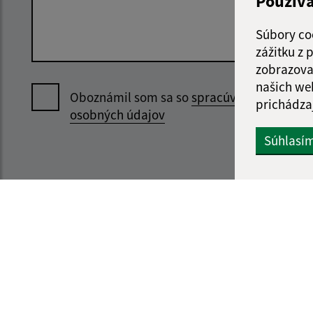
Použív
Súbory co
zážitku z
zobrazova
našich we
Oboznámil som sa so
spracúvaním
prichádza
osobných údajov
Súhlasí