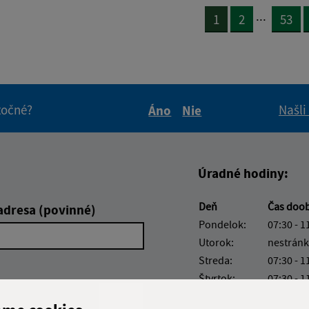
...
1
2
53
itočné?
Našli
Áno
Nie
Boli tieto informácie pre 
Boli tieto informáci
Úradné hodiny:
Deň
Čas doo
adresa (povinné)
Pondelok:
07:30 - 1
Utorok:
nestránk
Streda:
07:30 - 1
Štvrtok:
07:30 - 1
Piatok:
07:30 - 1