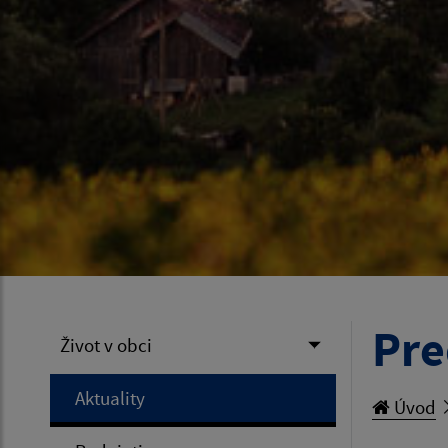
Pre
Život v obci
Aktuality
Úvod