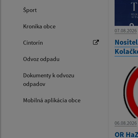
Šport
Kronika obce
07.08.2026
Nositel
Cintorín
Kolačk
Odvoz odpadu
Dokumenty k odvozu
odpadov
Mobilná aplikácia obce
06.08.2026
OR HaZ