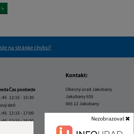
>
 ste na stránke chybu?
vás užitočné?
e pre vás užitočné?
Kontakt:
Obecný úrad Jakubany
beda
Čas poobede
Jakubany 555
1:45
12:15 - 15:30
065 12 Jakubany
ový deň
1:45
12:15 - 17:00
jakubany@jakubany.sk
Nezobrazovať
1:45
12:15 - 15:30
+421 524 283 651
4:00