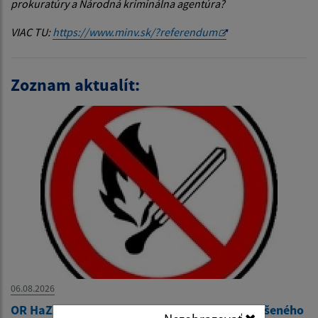
prokuratúry a Národná kriminálna agentúra?
VIAC TU:
https://www.minv.sk/?referendum
Zoznam aktualít:
06.08.2026
OR HaZZ Stará Ľubovňa - Vyhlásenie času zvýšeného