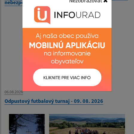
Nezobrazovať
nebezpečenstva vzniku požiaru
06.08.2026
Odpustový futbalový turnaj - 09. 08. 2026