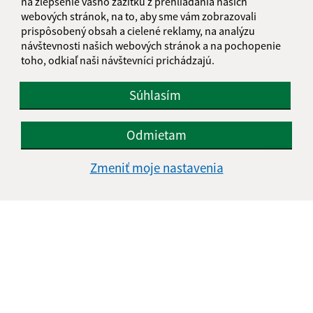
na zlepšenie vášho zážitku z prehliadania našich
webových stránok, na to, aby sme vám zobrazovali
prispôsobený obsah a cielené reklamy, na analýzu
Text vašej správy (povinné)
návštevnosti našich webových stránok a na pochopenie
toho, odkiaľ naši návštevníci prichádzajú.
Súhlasím
Odmietam
Oboznámil som sa so
spracúvaním osobných
Zmeniť moje nastavenia
údajov
Google reCaptcha Response
Odoslať správu
Úradné hodiny:
Deň
Čas doobeda
Čas poobede