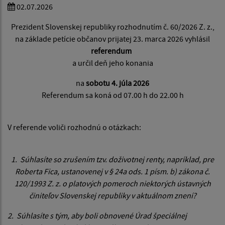
02.07.2026
Prezident Slovenskej republiky rozhodnutím č. 60/2026 Z. z.,
na základe petície občanov prijatej 23. marca 2026 vyhlásil
referendum
a určil deň jeho konania
na
sobotu 4. júla 2026
Referendum sa koná od 07.00 h do 22.00 h
V referende voliči rozhodnú o otázkach:
1. Súhlasíte so zrušením tzv. doživotnej renty, napríklad, pre
Roberta Fica, ustanovenej v § 24a ods. 1 písm. b) zákona č.
120/1993 Z. z. o platových pomeroch niektorých ústavných
činiteľov Slovenskej republiky v aktuálnom znení?
2. Súhlasíte s tým, aby boli obnovené Úrad špeciálnej