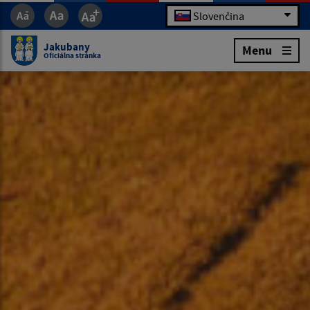
Slovenčina
Jakubany
Menu
Oficiálna stránka