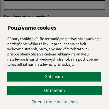
E-mailová adresa (povinné)
Používame cookies
Text vašej správy (povinné)
Súbory cookie a ďalšie technológie sledovania používame
na zlepšenie vášho zážitku z prehliadania našich
webových stránok, na to, aby sme vám zobrazovali
prispôsobený obsah a cielené reklamy, na analýzu
návštevnosti našich webových stránok a na pochopenie
toho, odkiaľ naši návštevníci prichádzajú.
Súhlasím
Oboznámil som sa so
spracúvaním osobných
údajov
Odmietam
Google reCaptcha Response
Odoslať správu
Zmeniť moje nastavenia