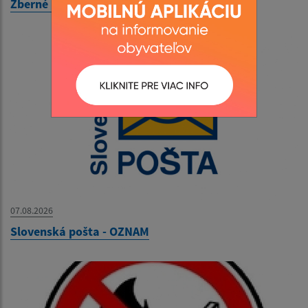
Zberné miesto - OZNAM
07.08.2026
Slovenská pošta - OZNAM