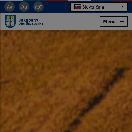
Slovenčina
Jakubany
Menu
Oficiálna stránka