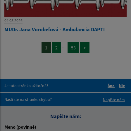
04.08.2026
MUDr. Jana Vorobeľová - Ambulancia DAPTI
...
1
2
53
>
Je táto stránka užitočná?
Áno
Nie
Boli tieto 
Boli 
Našli ste na stránke chybu?
Napíšte nám
Napíšte nám:
Meno (povinné)