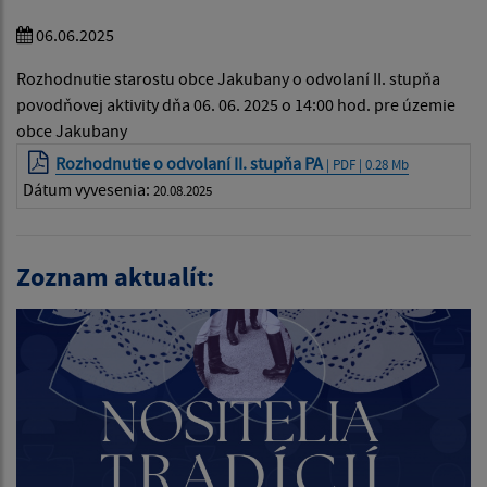
06.06.2025
Rozhodnutie starostu obce Jakubany o odvolaní II. stupňa
povodňovej aktivity dňa 06. 06. 2025 o 14:00 hod. pre územie
obce Jakubany
Rozhodnutie o odvolaní II. stupňa PA
| PDF | 0.28 Mb
Dátum vyvesenia:
20.08.2025
Zoznam aktualít: