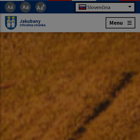
Slovenčina
Jakubany
Menu
Oficiálna stránka