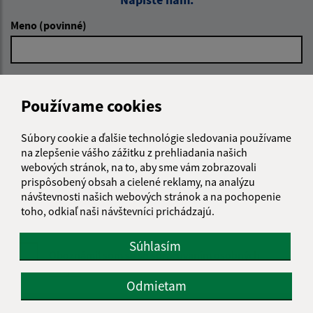
Meno (povinné)
E-mailová adresa (povinné)
Používame cookies
Súbory cookie a ďalšie technológie sledovania používame
Text vašej správy (povinné)
na zlepšenie vášho zážitku z prehliadania našich
webových stránok, na to, aby sme vám zobrazovali
prispôsobený obsah a cielené reklamy, na analýzu
návštevnosti našich webových stránok a na pochopenie
toho, odkiaľ naši návštevníci prichádzajú.
Súhlasím
Oboznámil som sa so
spracúvaním osobných
údajov
Odmietam
Google reCaptcha Response
Odoslať správu