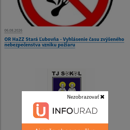
06.08.2026
OR HaZZ Stará Ľubovňa - Vyhlásenie času zvýšeného
nebezpečenstva vzniku požiaru
Nezobrazovať