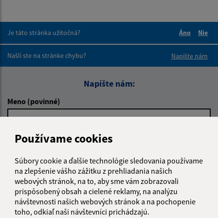
Je táto stránka užitočná?
Áno
Nie
Boli tieto 
Boli 
Našli ste na stránke chybu?
Napíšte nám
Napíšte nám:
Meno (povinné)
Používame cookies
E-mailová adresa (povinné)
Súbory cookie a ďalšie technológie sledovania používame
na zlepšenie vášho zážitku z prehliadania našich
Text vašej správy (povinné)
webových stránok, na to, aby sme vám zobrazovali
prispôsobený obsah a cielené reklamy, na analýzu
návštevnosti našich webových stránok a na pochopenie
toho, odkiaľ naši návštevníci prichádzajú.