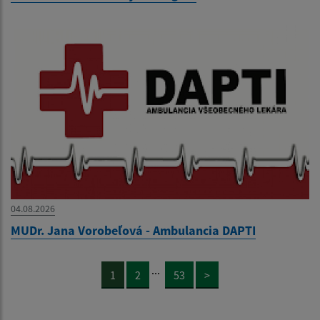
04.08.2026
MUDr. Jana Vorobeľová - Ambulancia DAPTI
...
1
2
53
>