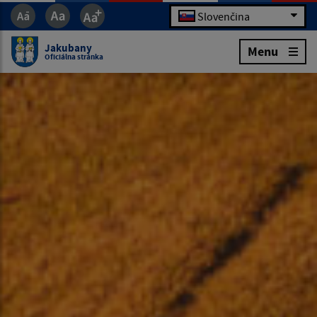
Slovenčina
Jakubany
Menu
Oficiálna stránka