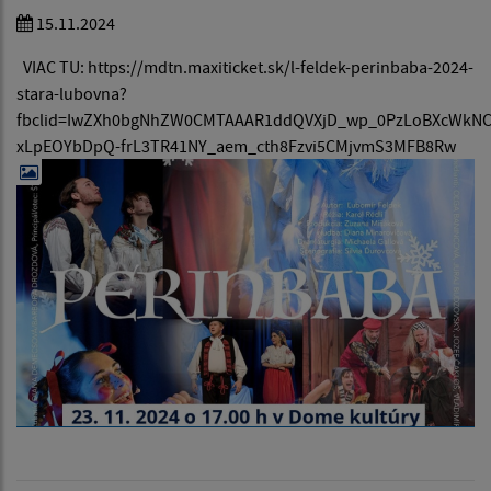
15.11.2024
VIAC TU: https://mdtn.maxiticket.sk/l-feldek-perinbaba-2024-
stara-lubovna?
fbclid=IwZXh0bgNhZW0CMTAAAR1ddQVXjD_wp_0PzLoBXcWkNC
xLpEOYbDpQ-frL3TR41NY_aem_cth8Fzvi5CMjvmS3MFB8Rw