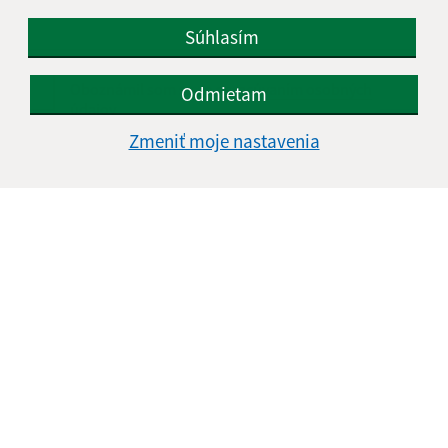
Súhlasím
Oboznámil som sa so
spracúvaním osobných
Odmietam
údajov
Zmeniť moje nastavenia
Google reCaptcha Response
Odoslať správu
Úradné hodiny:
Deň
Čas doobeda
Čas poobede
Pondelok:
07:30 - 11:45
12:15 - 15:30
Utorok:
nestránkový deň
Streda:
07:30 - 11:45
12:15 - 17:00
Štvrtok:
07:30 - 11:45
12:15 - 15:30
Piatok:
07:30 - 14:00