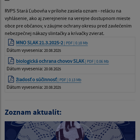
RVPS Stará Ľubovňa v prílohe zasiela oznam - reláciu na
vyhlásenie, ako aj zverejnenie na verejne dostupnom mieste
obce pre občanov, v záujme ochrany okresu pred zavlečením
nebezpečnej nákazy slintačky a krívačky zvierat.
MNO SLAK 21.3.2025-2
| PDF | 0.18 Mb
Dátum vyvesenia:
20.08.2025
biologická ochrana chovov SLAK
| PDF | 0.06 Mb
Dátum vyvesenia:
20.08.2025
žiadosť o súčinnosť
| PDF | 0.13 Mb
Dátum vyvesenia:
20.08.2025
Zoznam aktualít: