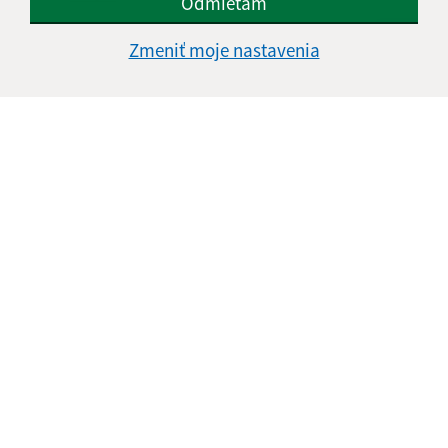
Odmietam
Google reCaptcha Response
Odoslať správu
Zmeniť moje nastavenia
Úradné hodiny:
Deň
Čas doobeda
Čas poobede
Pondelok:
07:30 - 11:45
12:15 - 15:30
Utorok:
nestránkový deň
Streda:
07:30 - 11:45
12:15 - 17:00
Štvrtok:
07:30 - 11:45
12:15 - 15:30
Piatok:
07:30 - 14:00
Obedňajšia prestávka:
11:45 - 12:15
Kontakt: