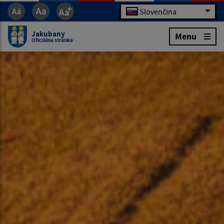
Slovenčina
Jakubany
Menu
Oficiálna stránka