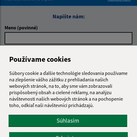
Napíšte nám:
Meno (povinné)
E-mailová adresa (povinné)
Používame cookies
Súbory cookie a ďalšie technológie sledovania používame
Text vašej správy (povinné)
na zlepšenie vášho zážitku z prehliadania našich
webových stránok, na to, aby sme vám zobrazovali
prispôsobený obsah a cielené reklamy, na analýzu
návštevnosti našich webových stránok a na pochopenie
toho, odkiaľ naši návštevníci prichádzajú.
Súhlasím
Oboznámil som sa so
spracúvaním osobných
údajov