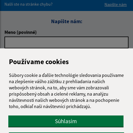
Našli ste na stránke chybu?
Napíšte nám
Napíšte nám:
Meno (povinné)
E-mailová adresa (povinné)
Používame cookies
Súbory cookie a ďalšie technológie sledovania používame
Text vašej správy (povinné)
na zlepšenie vášho zážitku z prehliadania našich
webových stránok, na to, aby sme vám zobrazovali
prispôsobený obsah a cielené reklamy, na analýzu
návštevnosti našich webových stránok a na pochopenie
toho, odkiaľ naši návštevníci prichádzajú.
Súhlasím
Oboznámil som sa so
spracúvaním osobných