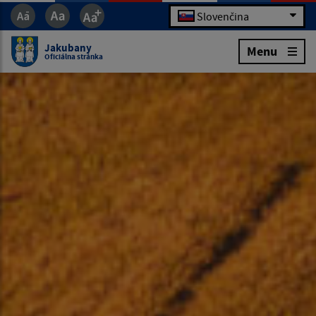
Slovenčina
Jakubany
Menu
Oficiálna stránka