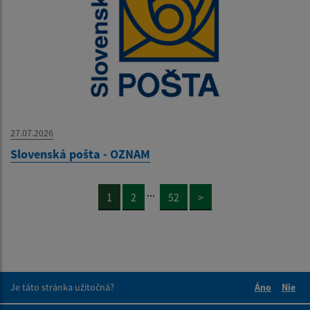
27.07.2026
Slovenská pošta - OZNAM
...
1
2
52
>
Je táto stránka užitočná?
Áno
Nie
Boli tieto 
Boli 