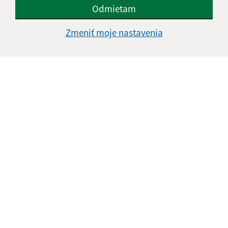
údajov
Odmietam
Google reCaptcha Response
Zmeniť moje nastavenia
Odoslať správu
Úradné hodiny:
Deň
Čas doobeda
Čas poobede
Pondelok:
07:30 - 11:45
12:15 - 15:30
Utorok:
nestránkový deň
Streda:
07:30 - 11:45
12:15 - 17:00
Štvrtok:
07:30 - 11:45
12:15 - 15:30
Piatok:
07:30 - 14:00
Obedňajšia prestávka:
11:45 - 12:15
Kontakt: