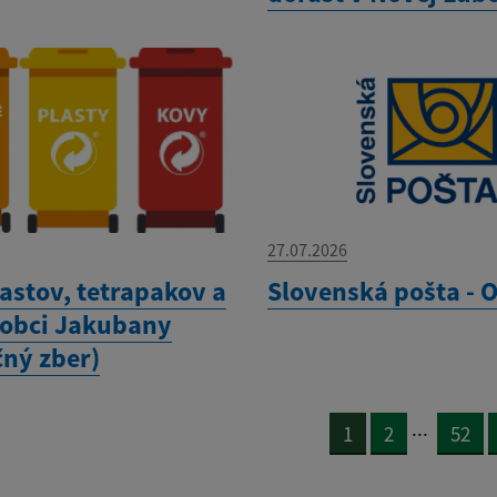
27.07.2026
astov, tetrapakov a
Slovenská pošta -
 obci Jakubany
čný zber)
...
1
2
52