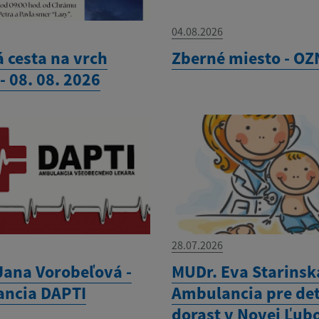
04.08.2026
 cesta na vrch
Zberné miesto - O
- 08. 08. 2026
28.07.2026
Jana Vorobeľová -
MUDr. Eva Starinsk
ncia DAPTI
Ambulancia pre det
dorast v Novej Ľub