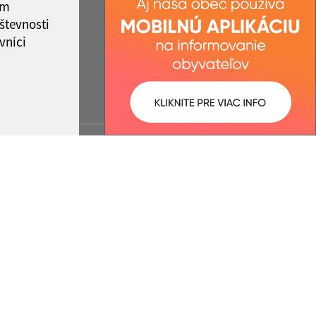
ám
števnosti
vníci