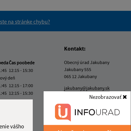
 ste na stránke chybu?
vás užitočné?
e pre vás užitočné?
Kontakt:
Obecný úrad Jakubany
beda
Čas poobede
Jakubany 555
1:45
12:15 - 15:30
065 12 Jakubany
ový deň
1:45
12:15 - 17:00
jakubany@jakubany.sk
1:45
12:15 - 15:30
+421 524 283 651
Nezobrazovať
4:00
IČO: 00329924
ka:
11:45 - 12:15
enie vášho