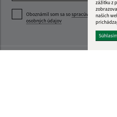
zážitku z
zobrazova
Oboznámil som sa so
spracúvaním
našich we
osobných údajov
prichádza
Súhlasí