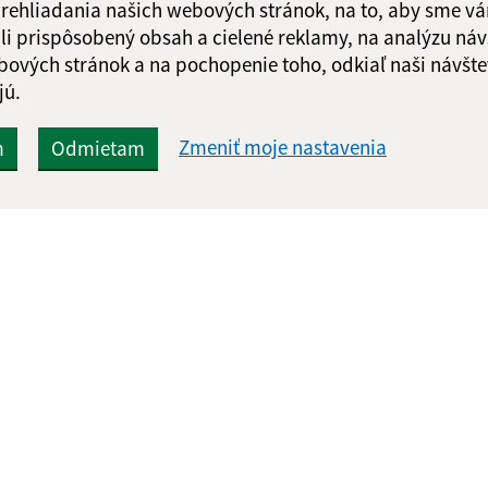
 prehliadania našich webových stránok, na to, aby sme v
li prispôsobený obsah a cielené reklamy, na analýzu náv
Google reCaptcha Response
Odoslať správu
bových stránok a na pochopenie toho, odkiaľ naši návšte
jú.
Zmeniť moje nastavenia
m
Odmietam