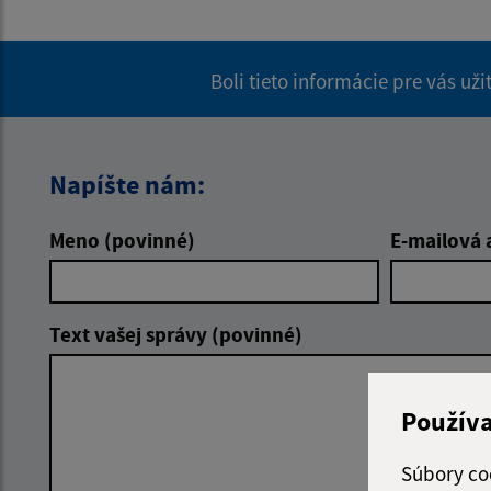
Boli tieto informácie pre vás už
Napíšte nám:
Meno (povinné)
E-mailová 
Text vašej správy (povinné)
Použív
Súbory co