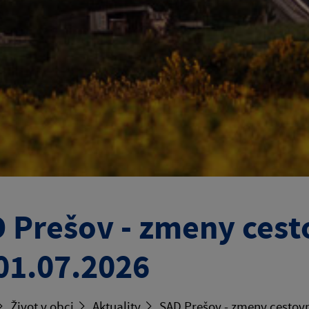
 Prešov - zmeny ces
01.07.2026
Život v obci
Aktuality
SAD Prešov - zmeny cestov