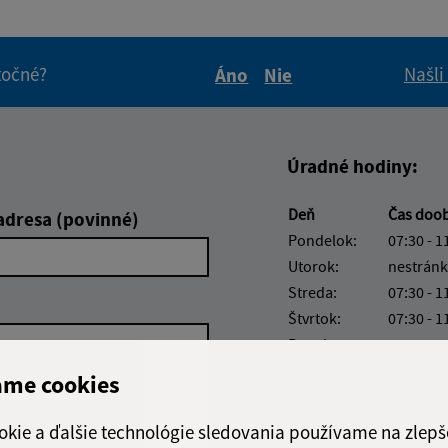
itočné?
Našli
Áno
Nie
Boli tieto informácie pre 
Boli tieto informáci
Úradné hodiny:
Deň
Čas doo
adresa (povinné)
Pondelok:
07:30 - 1
Utorok:
nestránk
Streda:
07:30 - 1
Štvrtok:
07:30 - 1
Piatok:
07:30 - 1
ame cookies
Obedňajšia prestáv
okie a ďalšie technológie sledovania používame na zlepš