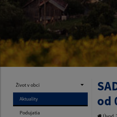
SAD
Život v obci
od 
Aktuality
Podujatia
Úvod