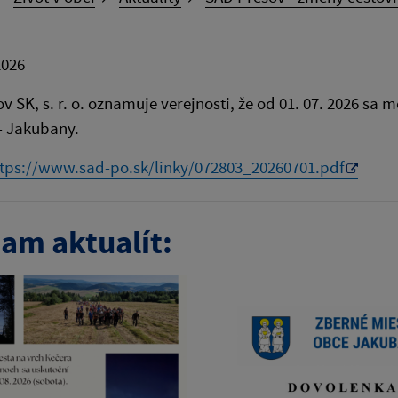
2026
v SK, s. r. o. oznamuje verejnosti, že od 01. 07. 2026 sa
- Jakubany.
ttps://www.sad-po.sk/linky/072803_20260701.pdf
am aktualít: