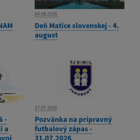
04.08.2026
ZNAM
Deň Matice slovenskej - 4.
august
27.07.2026
á -
Pozvánka na prípravný
i a
futbalový zápas -
ovni
31.07.2026