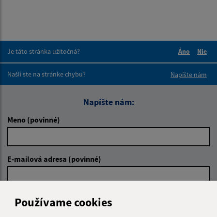
Je táto stránka užitočná?
Áno
Nie
Boli tieto 
Boli 
Našli ste na stránke chybu?
Napíšte nám
Napíšte nám:
Meno (povinné)
E-mailová adresa (povinné)
Text vašej správy (povinné)
Používame cookies