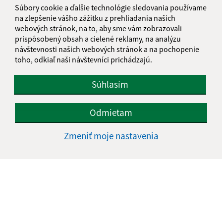
Súbory cookie a ďalšie technológie sledovania používame
na zlepšenie vášho zážitku z prehliadania našich
webových stránok, na to, aby sme vám zobrazovali
prispôsobený obsah a cielené reklamy, na analýzu
návštevnosti našich webových stránok a na pochopenie
toho, odkiaľ naši návštevníci prichádzajú.
Oboznámil som sa so
spracúvaním osobných
údajov
Súhlasím
Google reCaptcha Response
Odoslať správu
Odmietam
Zmeniť moje nastavenia
Úradné hodiny:
Deň
Čas doobeda
Čas poobede
Pondelok:
07:30 - 11:45
12:15 - 15:30
Utorok:
nestránkový deň
Streda:
07:30 - 11:45
12:15 - 17:00
Štvrtok:
07:30 - 11:45
12:15 - 15:30