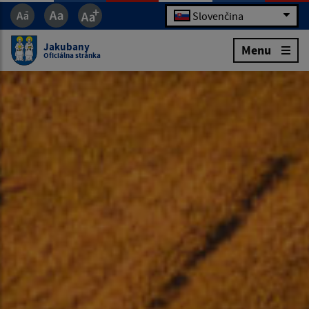
Slovenčina
Jakubany
Menu
Oficiálna stránka