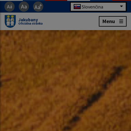
Slovenčina
Jakubany
Menu
Oficiálna stránka