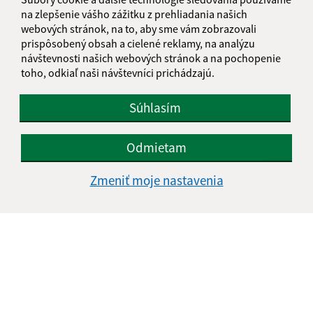
na zlepšenie vášho zážitku z prehliadania našich
webových stránok, na to, aby sme vám zobrazovali
prispôsobený obsah a cielené reklamy, na analýzu
návštevnosti našich webových stránok a na pochopenie
toho, odkiaľ naši návštevníci prichádzajú.
Oboznámil som sa so
spracúvaním osobných
údajov
Súhlasím
Google reCaptcha Response
Odoslať správu
Odmietam
Zmeniť moje nastavenia
Úradné hodiny:
Deň
Čas doobeda
Čas poobede
Pondelok:
07:30 - 11:45
12:15 - 15:30
Utorok:
nestránkový deň
Streda:
07:30 - 11:45
12:15 - 17:00
Štvrtok:
07:30 - 11:45
12:15 - 15:30