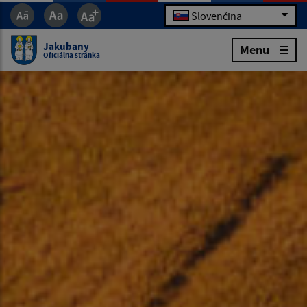
Slovenčina
Jakubany
Menu
Oficiálna stránka