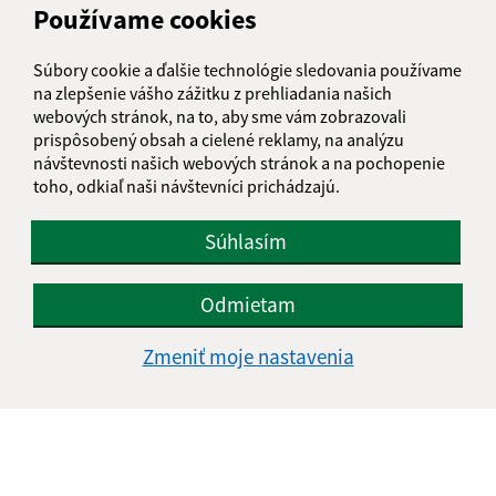
Používame cookies
Text vašej správy (povinné)
Súbory cookie a ďalšie technológie sledovania používame
na zlepšenie vášho zážitku z prehliadania našich
webových stránok, na to, aby sme vám zobrazovali
prispôsobený obsah a cielené reklamy, na analýzu
návštevnosti našich webových stránok a na pochopenie
toho, odkiaľ naši návštevníci prichádzajú.
Oboznámil som sa so
spracúvaním osobných
údajov
Súhlasím
Google reCaptcha Response
Odoslať správu
Odmietam
Zmeniť moje nastavenia
Úradné hodiny:
Deň
Čas doobeda
Čas poobede
Pondelok:
07:30 - 11:45
12:15 - 15:30