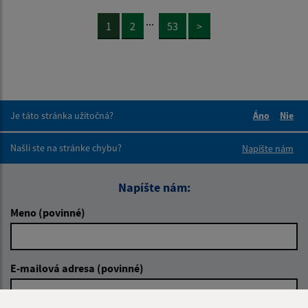
...
1
2
53
>
Je táto stránka užitočná?
Áno
Nie
Boli tieto 
Boli 
Našli ste na stránke chybu?
Napíšte nám
Napíšte nám:
Meno (povinné)
E-mailová adresa (povinné)