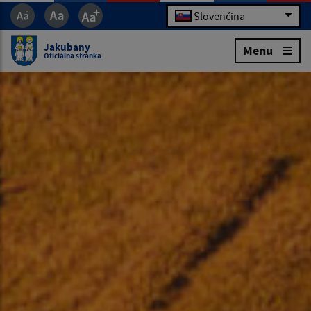
Slovenčina
Jakubany
Menu
Oficiálna stránka