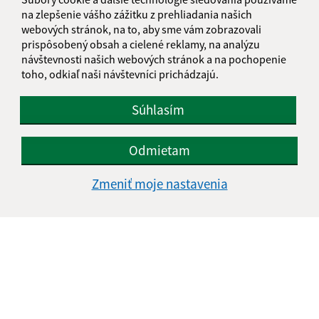
na zlepšenie vášho zážitku z prehliadania našich
webových stránok, na to, aby sme vám zobrazovali
prispôsobený obsah a cielené reklamy, na analýzu
návštevnosti našich webových stránok a na pochopenie
toho, odkiaľ naši návštevníci prichádzajú.
Oboznámil som sa so
spracúvaním osobných
údajov
Súhlasím
Google reCaptcha Response
Odoslať správu
Odmietam
Zmeniť moje nastavenia
Úradné hodiny:
Deň
Čas doobeda
Čas poobede
Pondelok:
07:30 - 11:45
12:15 - 15:30
Utorok:
nestránkový deň
Streda:
07:30 - 11:45
12:15 - 17:00
Štvrtok:
07:30 - 11:45
12:15 - 15:30