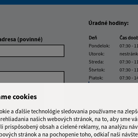
Boli tieto informácie pre 
Boli tieto informáci
Úradné hodiny:
Deň
Čas doo
adresa (povinné)
Pondelok:
07:30 - 1
Utorok:
nestránk
Streda:
07:30 - 1
Štvrtok:
07:30 - 1
Piatok:
07:30 - 1
Obedňajšia prestáv
ame cookies
okie a ďalšie technológie sledovania používame na zlepš
 prehliadania našich webových stránok, na to, aby sme v
Google reCaptcha Response
Odoslať správu
li prispôsobený obsah a cielené reklamy, na analýzu náv
bových stránok a na pochopenie toho, odkiaľ naši návšte