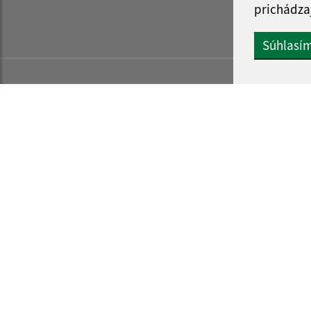
prichádza
Súhlasí
Informácie o stránke:
Navigácia: