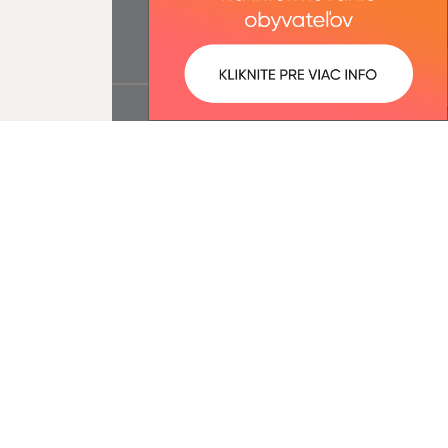
ované:
Správca obsahu: