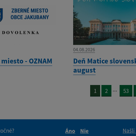
04.08.2026
 miesto - OZNAM
Deň Matice slovensk
august
...
1
2
53
itočné?
Našli
Áno
Nie