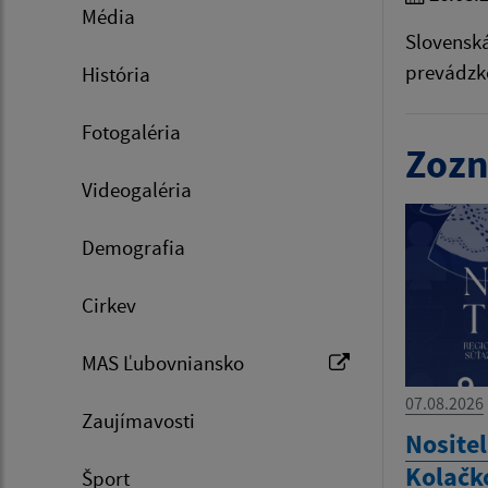
Média
Slovenská
prevádzko
História
Fotogaléria
Zozn
Videogaléria
Demografia
Cirkev
MAS Ľubovniansko
07.08.2026
Zaujímavosti
Nositel
Kolačk
Šport