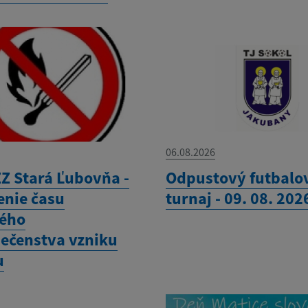
06.08.2026
Z Stará Ľubovňa -
Odpustový futbalo
enie času
turnaj - 09. 08. 202
ého
ečenstva vzniku
u