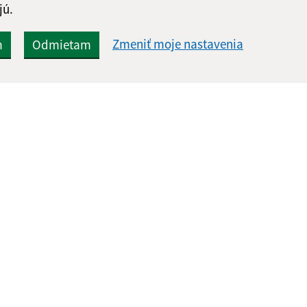
jú.
Zmeniť moje nastavenia
m
Odmietam
Rýchle odkazy:
Aktualiz