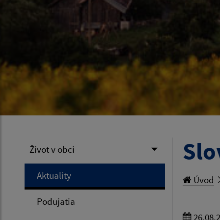
Slo
Život v obci
Aktuality
Úvod
Podujatia
26.08.