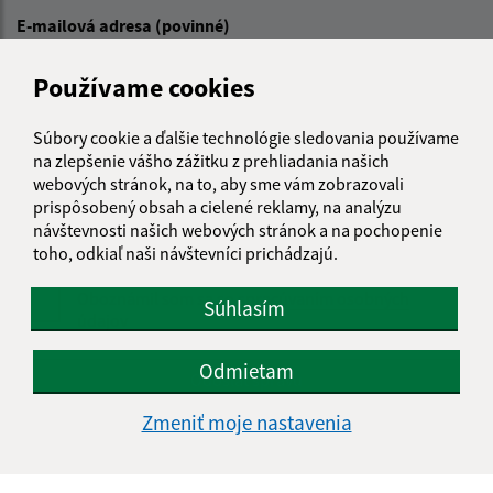
E-mailová adresa (povinné)
Používame cookies
Text vašej správy (povinné)
Súbory cookie a ďalšie technológie sledovania používame
na zlepšenie vášho zážitku z prehliadania našich
webových stránok, na to, aby sme vám zobrazovali
prispôsobený obsah a cielené reklamy, na analýzu
návštevnosti našich webových stránok a na pochopenie
toho, odkiaľ naši návštevníci prichádzajú.
Oboznámil som sa so
spracúvaním osobných
Súhlasím
údajov
Odmietam
Google reCaptcha Response
Odoslať správu
Zmeniť moje nastavenia
Úradné hodiny: