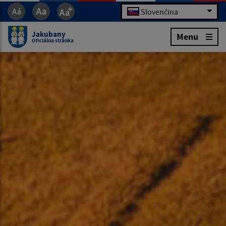
Slovenčina
Jakubany
Menu
Oficiálna stránka