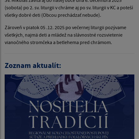
(sobota) po 2. sv. liturgii v chráme aj po sv. liturgii v KC a poteší
všetky dobré deti (Obcou prechádzať nebude).
Zároveň v piatok 05 .12. 2025 po večernej liturgii pozývame
všetkých, najmä deti a mládež na slávnostné rozsvietenie
vianočného stromčeka a betlehema pred chrámom.
Zoznam aktualít: