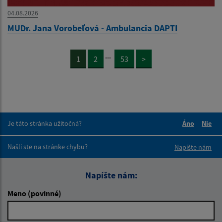
04.08.2026
MUDr. Jana Vorobeľová - Ambulancia DAPTI
...
1
2
53
>
Je táto stránka užitočná?
Áno
Nie
Boli tieto 
Boli 
Našli ste na stránke chybu?
Napíšte nám
Napíšte nám:
Meno (povinné)