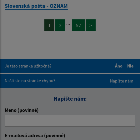
Slovenská pošta - OZNAM
...
1
2
52
>
Je táto stránka užitočná?
Áno
Nie
Boli tieto 
Boli 
Našli ste na stránke chybu?
Napíšte nám
Napíšte nám:
Meno (povinné)
E-mailová adresa (povinné)