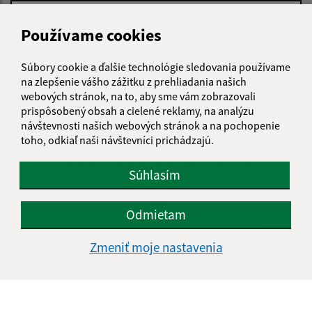
Používame cookies
Text vašej správy (povinné)
Súbory cookie a ďalšie technológie sledovania používame
na zlepšenie vášho zážitku z prehliadania našich
webových stránok, na to, aby sme vám zobrazovali
prispôsobený obsah a cielené reklamy, na analýzu
návštevnosti našich webových stránok a na pochopenie
toho, odkiaľ naši návštevníci prichádzajú.
Oboznámil som sa so
spracúvaním osobných
Súhlasím
údajov
Google reCaptcha Response
Odmietam
Odoslať správu
Zmeniť moje nastavenia
Úradné hodiny:
Deň
Čas doobeda
Čas poobede