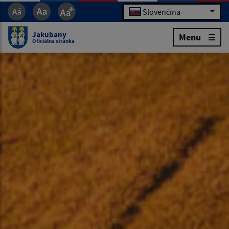
Slovenčina
Jakubany
Menu
Oficiálna stránka