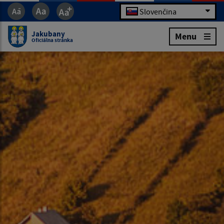
Slovenčina
Jakubany
Menu
Oficiálna stránka