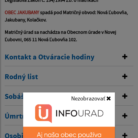
Legislatíva Zákon č. 154/1994 Zb. o matrikách
OBEC JAKUBANY
spadá pod Matričný obvod: Nová Ľubovňa,
Jakubany, Kolačkov.
Matričný úrad sa nachádza na Obecnom úrade v Novej
Ľubovni, 065 11 Nová Ľubovňa 102.
Kontakt a Otváracie hodiny
Rodný list
Sobášny list
Nezobrazovať
Úmrtný list
Osobitná matrika