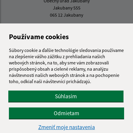
Obecný úrad Jakubany
Jakubany 555
065 12 Jakubany
jakubany@jakubany.sk
+421 524 283 651
Používame cookies
IČO: 00329924
Súbory cookie a ďalšie technológie sledovania používame
na zlepšenie vášho zážitku z prehliadania našich
webových stránok, na to, aby sme vám zobrazovali
prispôsobený obsah a cielené reklamy, na analýzu
návštevnosti našich webových stránok a na pochopenie
toho, odkiaľ naši návštevníci prichádzajú.
Súhlasím
Odmietam
Zmeniť moje nastavenia