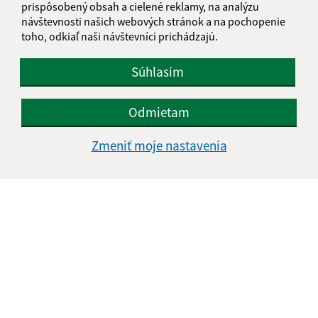
Text vašej správy (povinné)
prispôsobený obsah a cielené reklamy, na analýzu
návštevnosti našich webových stránok a na pochopenie
toho, odkiaľ naši návštevníci prichádzajú.
Súhlasím
Odmietam
Oboznámil som sa so
spracúvaním osobných
údajov
Zmeniť moje nastavenia
Google reCaptcha Response
Odoslať správu
Úradné hodiny:
Deň
Čas doobeda
Čas poobede
Pondelok:
07:30 - 11:45
12:15 - 15:30
Utorok:
nestránkový deň