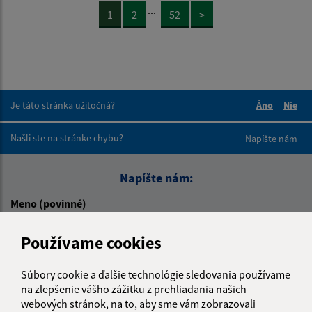
...
1
2
52
>
Je táto stránka užitočná?
Áno
Nie
Boli tieto 
Boli 
Našli ste na stránke chybu?
Napíšte nám
Napíšte nám:
Meno (povinné)
Používame cookies
E-mailová adresa (povinné)
Súbory cookie a ďalšie technológie sledovania používame
na zlepšenie vášho zážitku z prehliadania našich
webových stránok, na to, aby sme vám zobrazovali