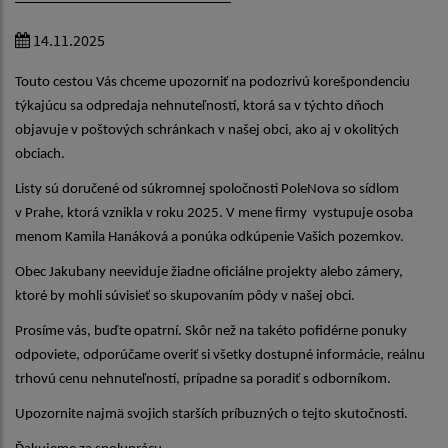
14.11.2025
Touto cestou Vás chceme upozorniť na podozrivú korešpondenciu
týkajúcu sa odpredaja nehnuteľností, ktorá sa v týchto dňoch
objavuje v poštových schránkach v našej obci, ako aj v okolitých
obciach.
Listy sú doručené od súkromnej spoločnosti PoleNova so sídlom
v Prahe, ktorá vznikla v roku 2025. V mene firmy vystupuje osoba
menom Kamila Hanáková a ponúka odkúpenie Vašich pozemkov.
Obec Jakubany neeviduje žiadne oficiálne projekty alebo zámery,
ktoré by mohli súvisieť so skupovaním pôdy v našej obci.
Prosíme vás, buďte opatrní. Skôr než na takéto pofidérne ponuky
odpoviete, odporúčame overiť si všetky dostupné informácie, reálnu
trhovú cenu nehnuteľností, prípadne sa poradiť s odborníkom.
Upozornite najmä svojich starších príbuzných o tejto skutočnosti.