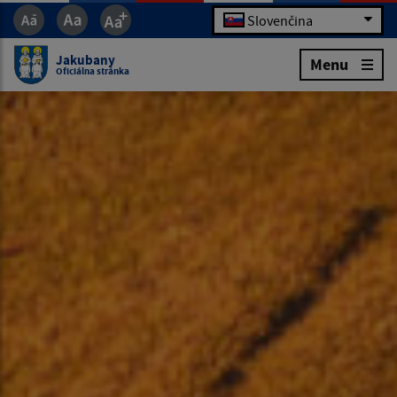
Slovenčina
Jakubany
Menu
Oficiálna stránka