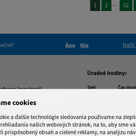
...
1
2
52
itočné?
Našli
Áno
Nie
Boli tieto informácie pre 
Boli tieto informáci
Úradné hodiny:
Deň
Čas doo
adresa (povinné)
Pondelok:
07:30 - 1
ame cookies
Utorok:
nestránk
Streda:
07:30 - 1
okie a ďalšie technológie sledovania používame na zlepš
Štvrtok:
07:30 - 1
 prehliadania našich webových stránok, na to, aby sme v
Piatok:
07:30 - 1
li prispôsobený obsah a cielené reklamy, na analýzu náv