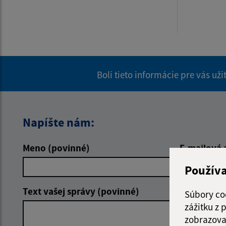
Boli tieto informácie pre vás už
Napíšte nám:
Meno (povinné)
E-mailová 
Použív
Text vašej správy (povinné)
Súbory co
zážitku z
zobrazova