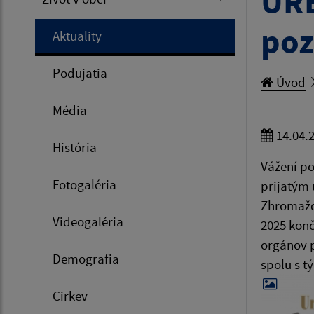
UR
poz
Aktuality
Podujatia
Úvod
Média
14.04.
História
Vážení po
Fotogaléria
prijatým
Zhromažde
Videogaléria
2025 kon
orgánov p
Demografia
spolu s t
Cirkev