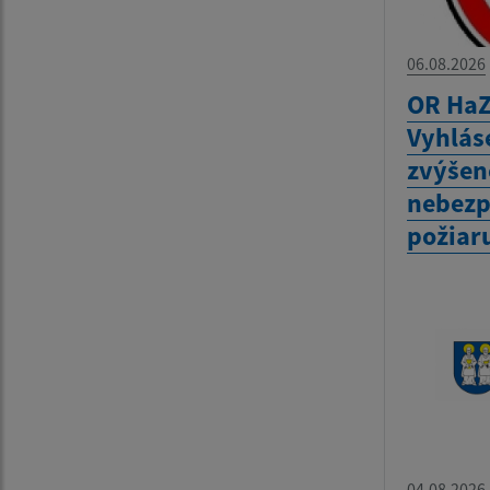
06.08.2026
OR HaZ
Vyhlás
zvýšen
nebezp
požiar
04.08.2026