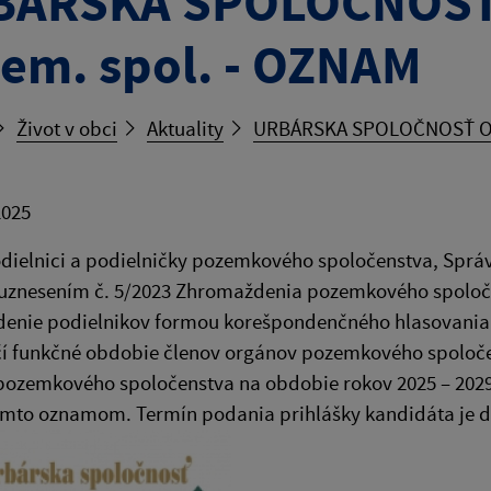
BÁRSKA SPOLOČNOSŤ
em. spol. - OZNAM
Život v obci
Aktuality
URBÁRSKA SPOLOČNOSŤ OB
2025
dielnici a podielničky pozemkového spoločenstva, Sprá
 uznesením č. 5/2023 Zhromaždenia pozemkového spoloče
nie podielnikov formou korešpondenčného hlasovania na
čí funkčné obdobie členov orgánov pozemkového spoloče
ozemkového spoločenstva na obdobie rokov 2025 – 2029.
ýmto oznamom. Termín podania prihlášky kandidáta je do 