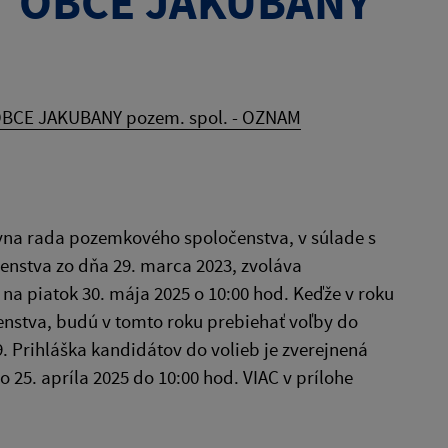
 OBCE JAKUBANY
CE JAKUBANY pozem. spol. - OZNAM
vna rada pozemkového spoločenstva, v súlade s
nstva zo dňa 29. marca 2023, zvoláva
 piatok 30. mája 2025 o 10:00 hod. Keďže v roku
nstva, budú v tomto roku prebiehať voľby do
 Prihláška kandidátov do volieb je zverejnená
25. apríla 2025 do 10:00 hod. VIAC v prílohe