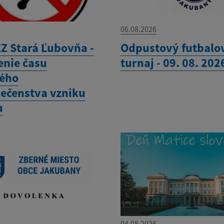
06.08.2026
Z Stará Ľubovňa -
Odpustový futbalo
enie času
turnaj - 09. 08. 202
ého
ečenstva vzniku
u
04.08.2026