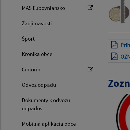
MAS Ľubovniansko
Zaujímavosti
Šport
Prih
Kronika obce
OZ
Cintorín
Zozn
Odvoz odpadu
Dokumenty k odvozu
odpadov
Mobilná aplikácia obce