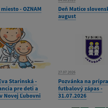
 miesto - OZNAM
Deň Matice slovensk
august
27.07.2026
Eva Starinská -
Pozvánka na prípr
ncia pre deti a
futbalový zápas -
 v Novej Ľubovni
31.07.2026