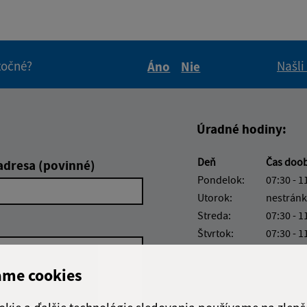
itočné?
Našli
Áno
Nie
Boli tieto informácie pre 
Boli tieto informáci
Úradné hodiny:
Deň
Čas doo
adresa (povinné)
Pondelok:
07:30 - 1
Utorok:
nestránk
Streda:
07:30 - 1
Štvrtok:
07:30 - 1
Piatok:
07:30 - 1
ame cookies
Obedňajšia prestáv