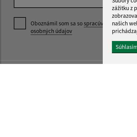
Súbory co
zážitku z
zobrazova
našich we
Oboznámil som sa so
spracúvaním
prichádza
osobných údajov
Súhlasí