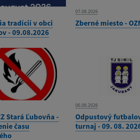
07.08.2026
ia tradícií v obci
Zberné miesto - O
ov - 09.08.2026
06.08.2026
Z Stará Ľubovňa -
Odpustový futbalo
enie času
turnaj - 09. 08. 202
ého