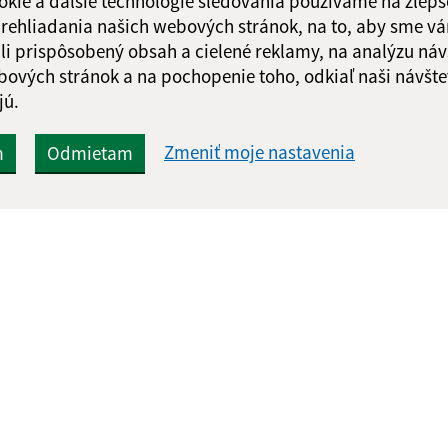
okie a ďalšie technológie sledovania používame na zlepš
 prehliadania našich webových stránok, na to, aby sme v
li prispôsobený obsah a cielené reklamy, na analýzu náv
Google reCaptcha Response
Odoslať správu
bových stránok a na pochopenie toho, odkiaľ naši návšte
jú.
Zmeniť moje nastavenia
m
Odmietam