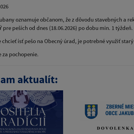
2026
ubany oznamuje občanom, že z dôvodu stavebných a rek
pre peších od dnes (18.06.2026) po dobu min. 1 týždeň.
 chcieť ísť pešo na Obecný úrad, je potrebné využiť starý
 za pochopenie.
am aktualít: