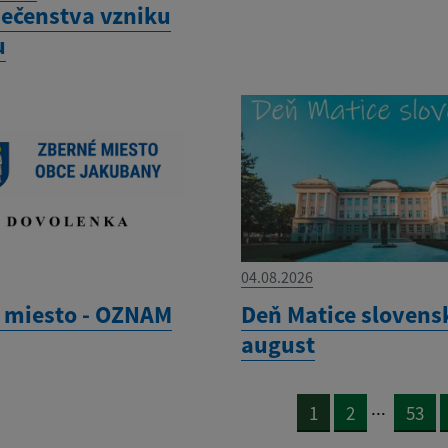
ečenstva vzniku
u
04.08.2026
 miesto - OZNAM
Deň Matice slovensk
august
...
1
2
53