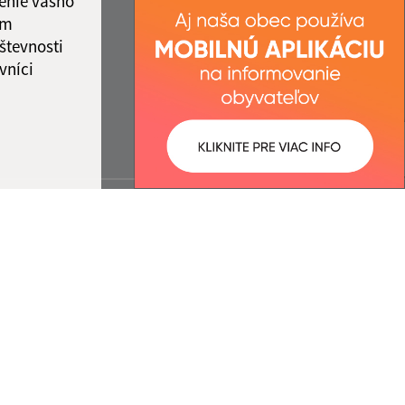
enie vášho
ám
števnosti
vníci