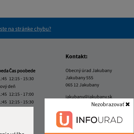
 ste na stránke chybu?
vás užitočné?
e pre vás užitočné?
Kontakt:
Obecný úrad Jakubany
beda
Čas poobede
Jakubany 555
1:45
12:15 - 15:30
065 12 Jakubany
ový deň
1:45
12:15 - 17:00
jakubany@jakubany.sk
1:45
12:15 - 15:30
Nezobrazovať
+421 524 283 651
4:00
IČO: 00329924
ka:
11:45 - 12:15