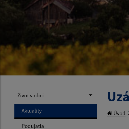
Uzá
Život v obci
Aktuality
Úvod
Podujatia