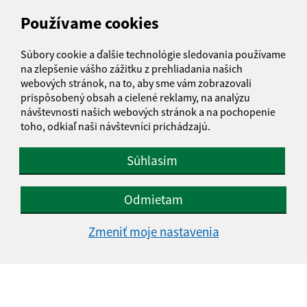
Meno (povinné)
Používame cookies
Súbory cookie a ďalšie technológie sledovania používame
E-mailová adresa (povinné)
na zlepšenie vášho zážitku z prehliadania našich
webových stránok, na to, aby sme vám zobrazovali
prispôsobený obsah a cielené reklamy, na analýzu
návštevnosti našich webových stránok a na pochopenie
Text vašej správy (povinné)
toho, odkiaľ naši návštevníci prichádzajú.
Súhlasím
Odmietam
Zmeniť moje nastavenia
Oboznámil som sa so
spracúvaním osobných
údajov
Google reCaptcha Response
Odoslať správu