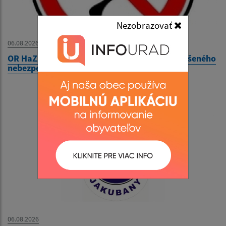
Nezobrazovať
06.08.2026
OR HaZZ Stará Ľubovňa - Vyhlásenie času zvýšeného
nebezpečenstva vzniku požiaru
06.08.2026