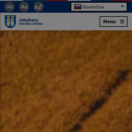
Slovenčina
Jakubany
Menu
Oficiálna stránka