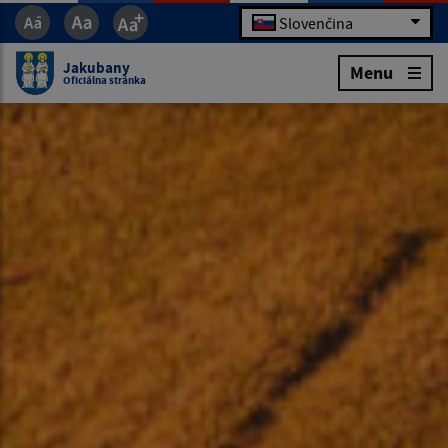
Slovenčina
Jakubany
Menu
Oficiálna stránka