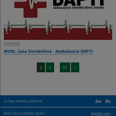
04.08.2026
MUDr. Jana Vorobeľová - Ambulancia DAPTI
...
1
2
53
>
Je táto stránka užitočná?
Áno
Nie
Boli tieto 
Boli 
Našli ste na stránke chybu?
Napíšte nám