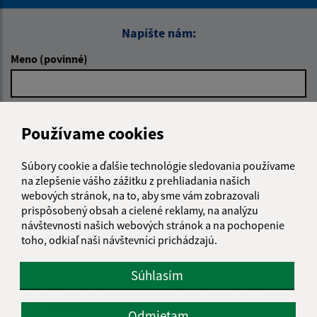
Napíšte nám:
Meno (povinné)
E-mailová adresa (povinné)
Používame cookies
Súbory cookie a ďalšie technológie sledovania používame
Text vašej správy (povinné)
na zlepšenie vášho zážitku z prehliadania našich
webových stránok, na to, aby sme vám zobrazovali
prispôsobený obsah a cielené reklamy, na analýzu
návštevnosti našich webových stránok a na pochopenie
toho, odkiaľ naši návštevníci prichádzajú.
Súhlasím
Oboznámil som sa so
spracúvaním osobných
údajov
Odmietam