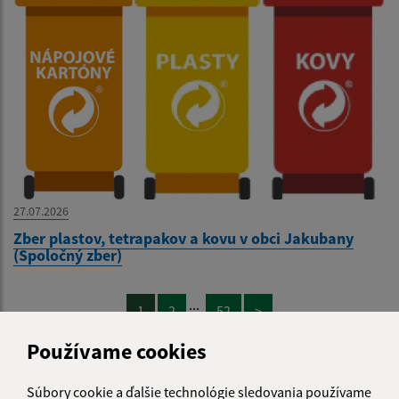
27.07.2026
Zber plastov, tetrapakov a kovu v obci Jakubany
(Spoločný zber)
...
1
2
52
>
Používame cookies
Súbory cookie a ďalšie technológie sledovania používame