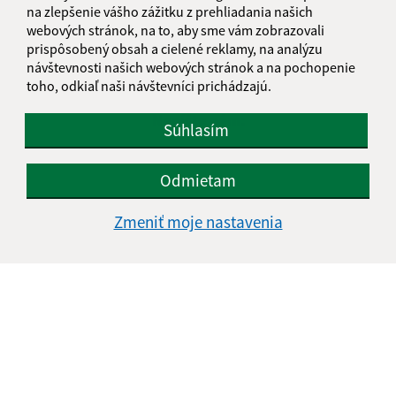
na zlepšenie vášho zážitku z prehliadania našich
Je táto stránka užitočná?
Áno
Nie
webových stránok, na to, aby sme vám zobrazovali
Boli tieto 
Boli 
prispôsobený obsah a cielené reklamy, na analýzu
návštevnosti našich webových stránok a na pochopenie
Našli ste na stránke chybu?
Napíšte nám
toho, odkiaľ naši návštevníci prichádzajú.
Napíšte nám:
Súhlasím
Meno (povinné)
Odmietam
Zmeniť moje nastavenia
E-mailová adresa (povinné)
Text vašej správy (povinné)