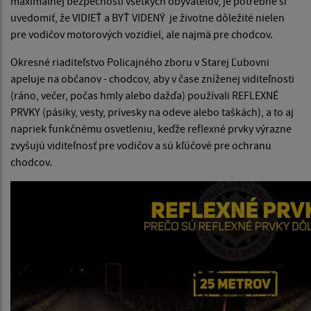
maximálnej bezpečnosti všetkých obyvateľov, je potrebné si
uvedomiť, že VIDIEŤ a BYŤ VIDENÝ je životne dôležité nielen
pre vodičov motorových vozidiel, ale najmä pre chodcov.
Okresné riaditeľstvo Policajného zboru v Starej Ľubovni
apeluje na občanov - chodcov, aby v čase zníženej viditeľnosti
(ráno, večer, počas hmly alebo dažďa) používali REFLEXNÉ
PRVKY (pásiky, vesty, prívesky na odeve alebo taškách), a to aj
napriek funkčnému osvetleniu, keďže reflexné prvky výrazne
zvyšujú viditeľnosť pre vodičov a sú kľúčové pre ochranu
chodcov.