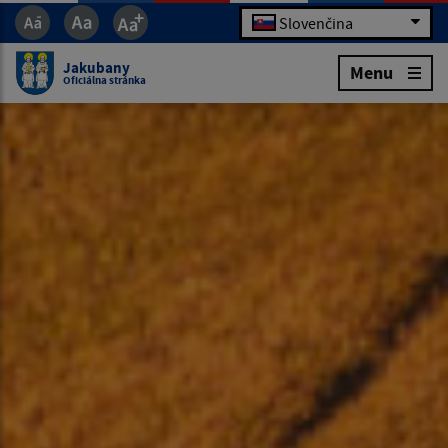
Slovenčina
Jakubany
Menu
Oficiálna stránka