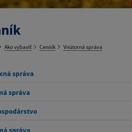
ník
Ako vybaviť
Cenník
Vnútorná správa
cná správa
ná správa
spodárstvo
ná správa