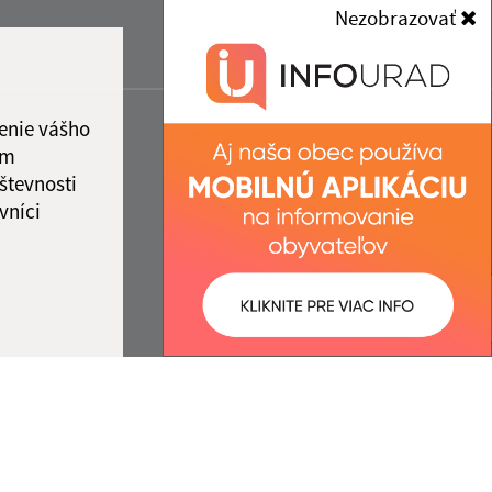
Nezobrazovať
enie vášho
ám
števnosti
vníci
ované:
Správca obsahu: