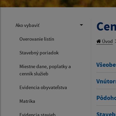
Cen
Ako vybaviť
Overovanie listín
Úvod
Stavebný poriadok
Všeobe
Miestne dane, poplatky a
cenník služieb
Vnútor
Evidencia obyvateľstva
Pôdoho
Matrika
Staveb
Evidencia stavieb