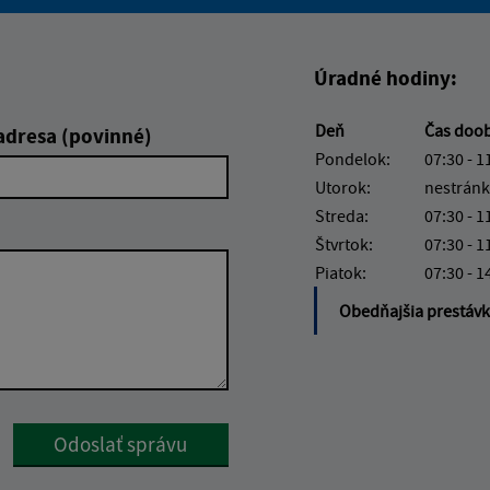
Boli tieto informácie pre 
Boli tieto informáci
Úradné hodiny:
Deň
Čas doo
adresa (povinné)
Pondelok:
07:30 - 1
Utorok:
nestránk
Streda:
07:30 - 1
Štvrtok:
07:30 - 1
Piatok:
07:30 - 1
Obedňajšia prestáv
Google reCaptcha Response
Odoslať správu