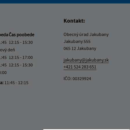
vás užitočné?
e pre vás užitočné?
Kontakt:
Obecný úrad Jakubany
beda
Čas poobede
Jakubany 555
1:45
12:15 - 15:30
065 12 Jakubany
ový deň
1:45
12:15 - 17:00
jakubany@jakubany.sk
1:45
12:15 - 15:30
+421 524 283 651
4:00
IČO: 00329924
ka:
11:45 - 12:15