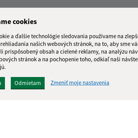
ame cookies
okie a ďalšie technológie sledovania používame na zlepš
 prehliadania našich webových stránok, na to, aby sme v
li prispôsobený obsah a cielené reklamy, na analýzu náv
bových stránok a na pochopenie toho, odkiaľ naši návšte
jú.
Zmeniť moje nastavenia
m
Odmietam
Rýchle odkazy:
Aktualiz