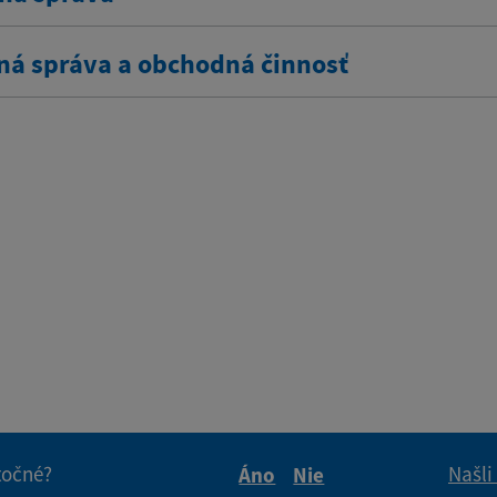
ná správa a obchodná činnosť
itočné?
Našli
Áno
Nie