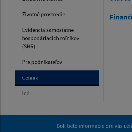
Životné prostredie
Finanč
Evidencia samostatne
hospodáriacich roľníkov
(SHR)
Pre podnikateľov
Cenník
Iné
Boli tieto informácie pre vás už