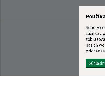
Použív
Súbory co
zážitku z
zobrazova
našich we
prichádza
Súhlasí
Informácie o stránke:
Navigácia: