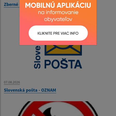
Zberné miesto - OZNAM
07.08.2026
Slovenská pošta - OZNAM