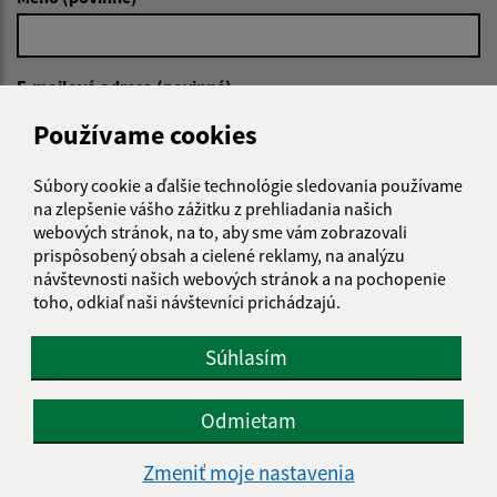
E-mailová adresa (povinné)
Používame cookies
Text vašej správy (povinné)
Súbory cookie a ďalšie technológie sledovania používame
na zlepšenie vášho zážitku z prehliadania našich
webových stránok, na to, aby sme vám zobrazovali
prispôsobený obsah a cielené reklamy, na analýzu
návštevnosti našich webových stránok a na pochopenie
toho, odkiaľ naši návštevníci prichádzajú.
Súhlasím
Oboznámil som sa so
spracúvaním osobných
údajov
Odmietam
Google reCaptcha Response
Odoslať správu
Zmeniť moje nastavenia