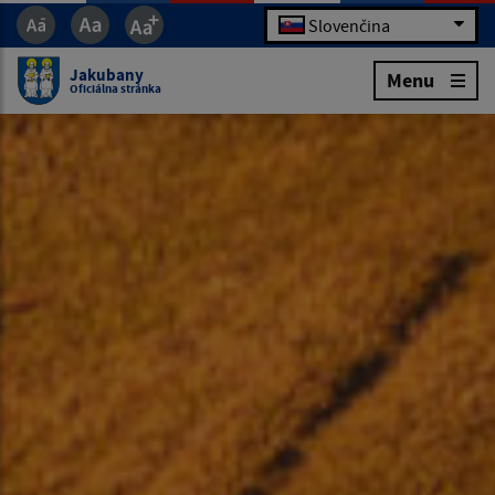
Slovenčina
Jakubany
Menu
Oficiálna stránka