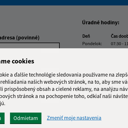
Boli tieto informácie pre 
Boli tieto informáci
Úradné hodiny:
Deň
Čas doo
adresa (povinné)
Pondelok:
07:30 - 1
Utorok:
nestránk
Streda:
07:30 - 1
ame cookies
Štvrtok:
07:30 - 1
Piatok:
07:30 - 1
okie a ďalšie technológie sledovania používame na zlepš
 prehliadania našich webových stránok, na to, aby sme v
Obedňajšia prestáv
li prispôsobený obsah a cielené reklamy, na analýzu náv
bových stránok a na pochopenie toho, odkiaľ naši návšte
jú.
Google reCaptcha Response
Zmeniť moje nastavenia
m
Odmietam
Odoslať správu