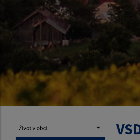
VSD
Život v obci