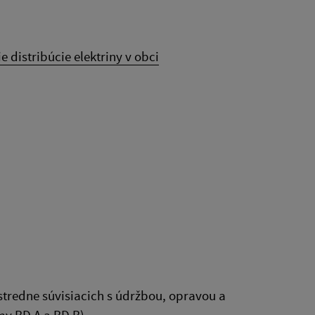
ie distribúcie elektriny v obci
stredne súvisiacich s údržbou, opravou a
my BD A a BD B)