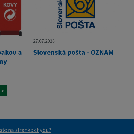
27.07.2026
pakov a
Slovenská pošta - OZNAM
any
>
 ste na stránke chybu?