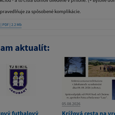
spravedlňuje za spôsobené komplikácie.
| PDF | 2.2 Mb
am aktualít:
05.08.2026
ový futbalový
Krížová cesta na vr