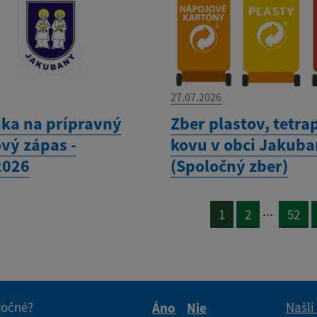
27.07.2026
ka na prípravný
Zber plastov, tetra
vý zápas -
kovu v obci Jakub
2026
(Spoločný zber)
...
1
2
52
itočné?
Našli
Áno
Nie