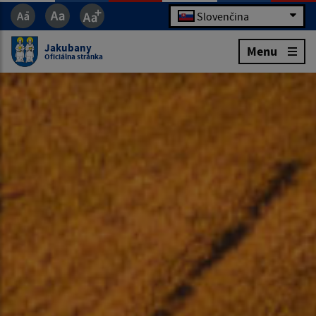
Slovenčina
Jakubany
Menu
Oficiálna stránka