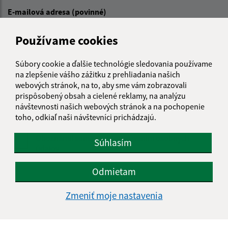
E-mailová adresa (povinné)
Používame cookies
Text vašej správy (povinné)
Súbory cookie a ďalšie technológie sledovania používame
na zlepšenie vášho zážitku z prehliadania našich
webových stránok, na to, aby sme vám zobrazovali
prispôsobený obsah a cielené reklamy, na analýzu
návštevnosti našich webových stránok a na pochopenie
toho, odkiaľ naši návštevníci prichádzajú.
Oboznámil som sa so
spracúvaním osobných
Súhlasím
údajov
Odmietam
Google reCaptcha Response
Odoslať správu
Zmeniť moje nastavenia
Úradné hodiny: