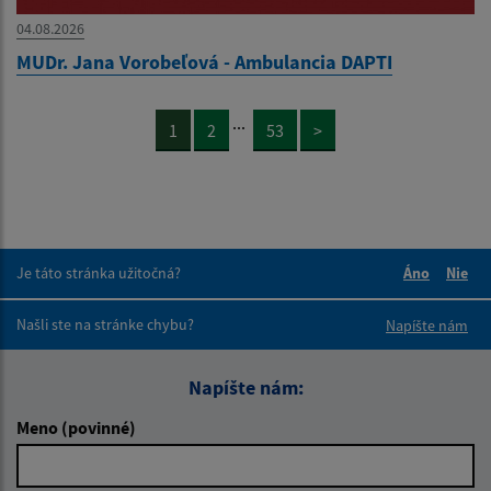
04.08.2026
MUDr. Jana Vorobeľová - Ambulancia DAPTI
...
1
2
53
>
Je táto stránka užitočná?
Áno
Nie
Boli tieto 
Boli 
Našli ste na stránke chybu?
Napíšte nám
Napíšte nám:
Meno (povinné)