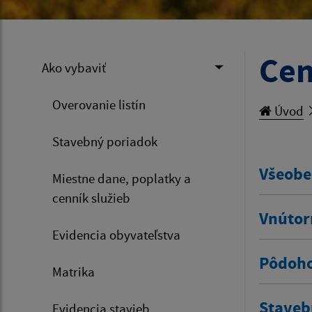
Cen
Ako vybaviť
Overovanie listín
Úvod
Stavebný poriadok
Všeobe
Miestne dane, poplatky a
cenník služieb
Vnútor
Evidencia obyvateľstva
Pôdoho
Matrika
Staveb
Evidencia stavieb