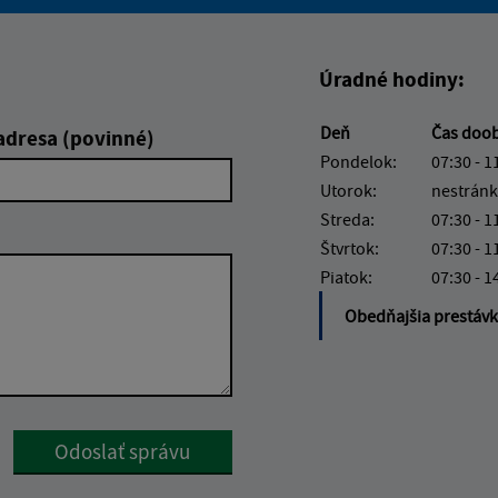
Boli tieto informácie pre 
Boli tieto informáci
Úradné hodiny:
Deň
Čas doo
adresa (povinné)
Pondelok:
07:30 - 1
Utorok:
nestránk
Streda:
07:30 - 1
Štvrtok:
07:30 - 1
Piatok:
07:30 - 1
Obedňajšia prestáv
Google reCaptcha Response
Odoslať správu