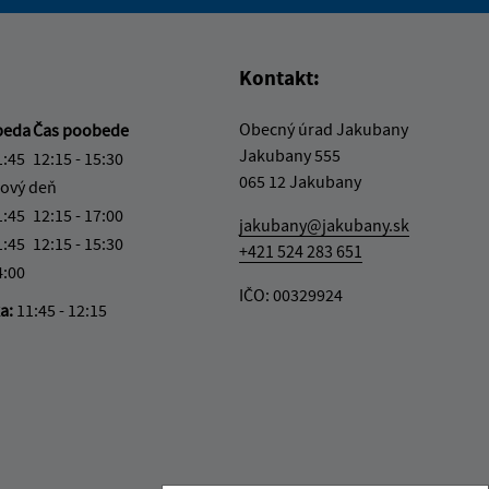
vás užitočné?
e pre vás užitočné?
Kontakt:
Obecný úrad Jakubany
beda
Čas poobede
Jakubany 555
1:45
12:15 - 15:30
065 12 Jakubany
ový deň
1:45
12:15 - 17:00
jakubany@jakubany.sk
1:45
12:15 - 15:30
+421 524 283 651
4:00
IČO: 00329924
ka:
11:45 - 12:15