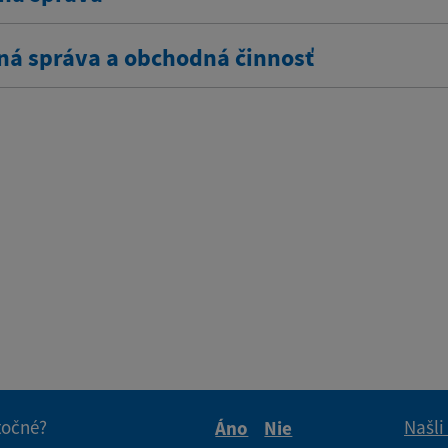
ná správa a obchodná činnosť
itočné?
Našli
Áno
Nie