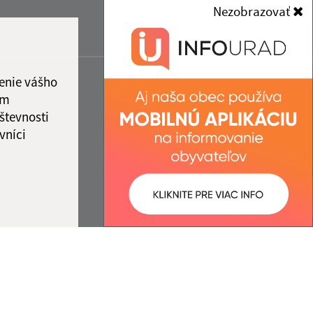
Nezobrazovať
enie vášho
ám
števnosti
vníci
ované:
Správca obsahu: