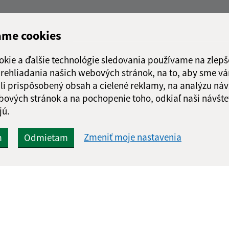
ame cookies
okie a ďalšie technológie sledovania používame na zlepš
 prehliadania našich webových stránok, na to, aby sme v
li prispôsobený obsah a cielené reklamy, na analýzu náv
bových stránok a na pochopenie toho, odkiaľ naši návšte
jú.
Zmeniť moje nastavenia
m
Odmietam
Rýchle odkazy:
Aktualiz