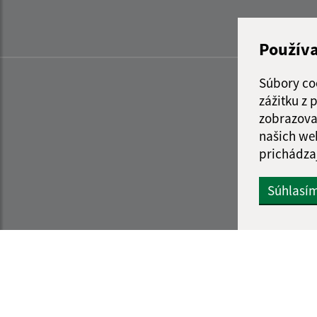
Použív
Súbory co
zážitku z
zobrazova
našich we
prichádza
Súhlasí
Informácie o stránke:
Navigácia: