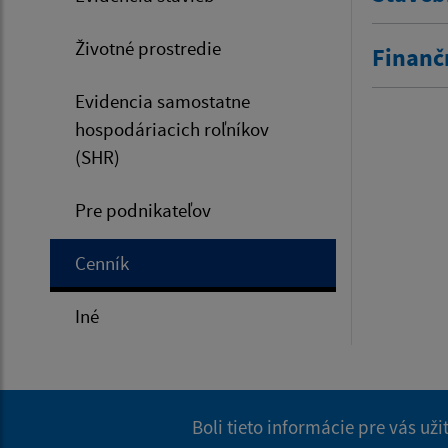
Životné prostredie
Finanč
Evidencia samostatne
hospodáriacich roľníkov
(SHR)
Pre podnikateľov
Cenník
Iné
Boli tieto informácie pre vás už