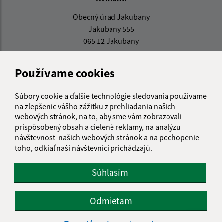
Obecný úrad Jakubany
Jakubany 555
065 12 Jakubany
jakubany@jakubany.sk
Používame cookies
+421 524 283 651
IČO: 00329924
Súbory cookie a ďalšie technológie sledovania používame
na zlepšenie vášho zážitku z prehliadania našich
webových stránok, na to, aby sme vám zobrazovali
prispôsobený obsah a cielené reklamy, na analýzu
návštevnosti našich webových stránok a na pochopenie
toho, odkiaľ naši návštevníci prichádzajú.
Súhlasím
Odmietam