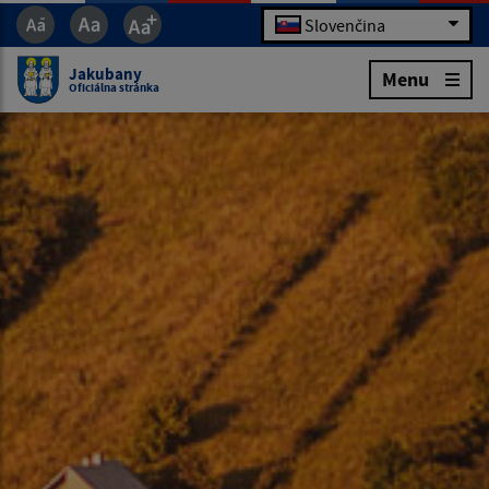
Slovenčina
Jakubany
Menu
Oficiálna stránka