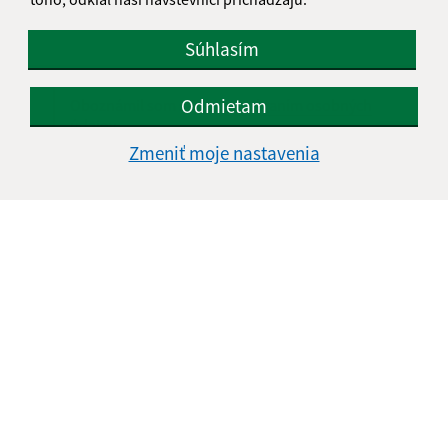
Súhlasím
Odmietam
Oboznámil som sa so
spracúvaním osobných
údajov
Zmeniť moje nastavenia
Google reCaptcha Response
Odoslať správu
Úradné hodiny:
Deň
Čas doobeda
Čas poobede
Pondelok:
07:30 - 11:45
12:15 - 15:30
Utorok:
nestránkový deň
Streda:
07:30 - 11:45
12:15 - 17:00
Štvrtok:
07:30 - 11:45
12:15 - 15:30
Piatok:
07:30 - 14:00