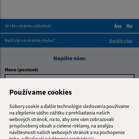
Je táto stránka užitočná?
Áno
Nie
Boli tieto 
Boli 
Našli ste na stránke chybu?
Napíšte nám
Napíšte nám:
Meno (povinné)
Používame cookies
E-mailová adresa (povinné)
Súbory cookie a ďalšie technológie sledovania používame
na zlepšenie vášho zážitku z prehliadania našich
webových stránok, na to, aby sme vám zobrazovali
Text vašej správy (povinné)
prispôsobený obsah a cielené reklamy, na analýzu
návštevnosti našich webových stránok a na pochopenie
toho, odkiaľ naši návštevníci prichádzajú.