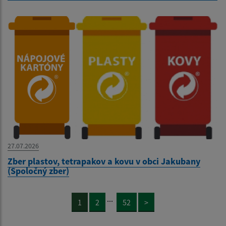
27.07.2026
Zber plastov, tetrapakov a kovu v obci Jakubany
(Spoločný zber)
...
1
2
52
>