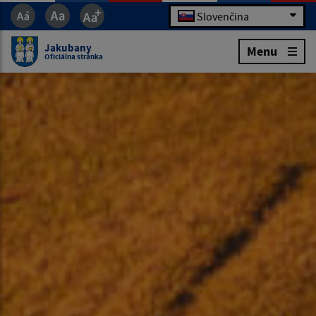
Slovenčina
Jakubany
Menu
Oficiálna stránka