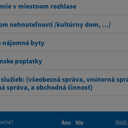
enie v miestnom rozhlase
om nehnuteľností /kultúrny dom, …/
 nájomné byty
ínske poplatky
 služieb: (všeobecná správa, vnútorná spr
ná správa, a obchodná činnosť)
itočné?
Našli
Áno
Nie