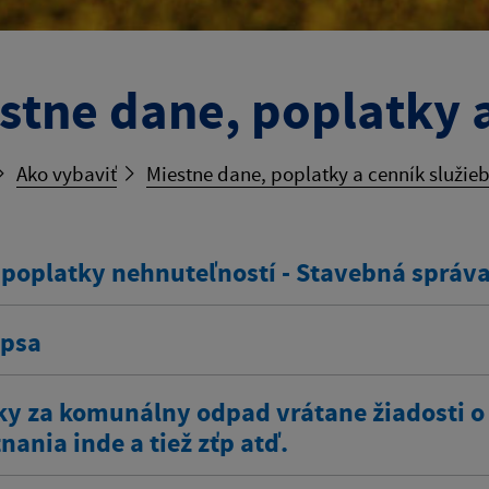
stne dane, poplatky a
Ako vybaviť
Miestne dane, poplatky a cenník služie
 poplatky nehnuteľností - Stavebná správ
 psa
ky za komunálny odpad vrátane žiadosti o
ania inde a tiež zťp atď.