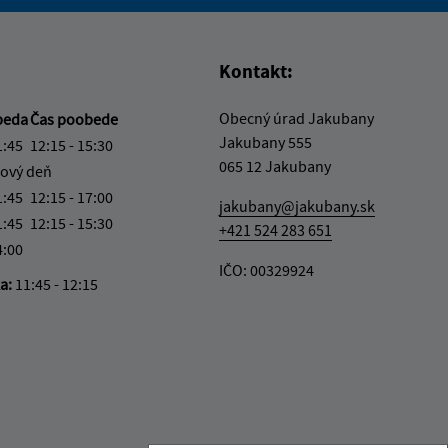
vás užitočné?
e pre vás užitočné?
Kontakt:
Obecný úrad Jakubany
beda
Čas poobede
Jakubany 555
1:45
12:15 - 15:30
065 12 Jakubany
ový deň
1:45
12:15 - 17:00
jakubany@jakubany.sk
1:45
12:15 - 15:30
+421 524 283 651
4:00
IČO: 00329924
ka:
11:45 - 12:15