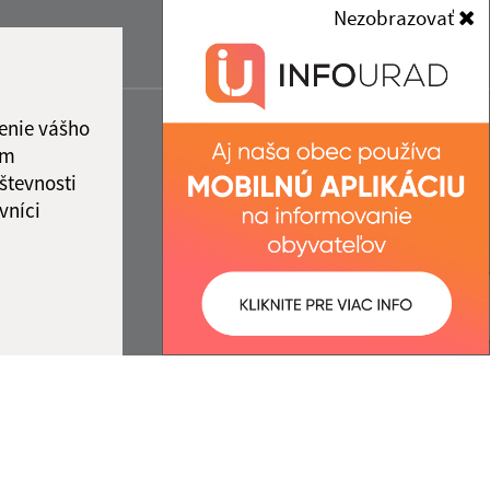
Nezobrazovať
enie vášho
ám
števnosti
vníci
ované:
Správca obsahu: