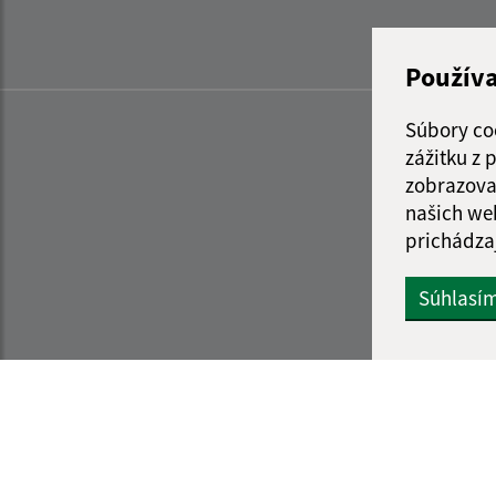
Použív
Súbory co
zážitku z
zobrazova
našich we
prichádza
Súhlasí
Informácie o stránke:
Navigácia: