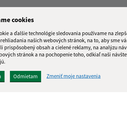
ame cookies
okie a ďalšie technológie sledovania používame na zlepš
 prehliadania našich webových stránok, na to, aby sme v
li prispôsobený obsah a cielené reklamy, na analýzu náv
bových stránok a na pochopenie toho, odkiaľ naši návšte
jú.
Zmeniť moje nastavenia
m
Odmietam
Rýchle odkazy:
Aktualiz