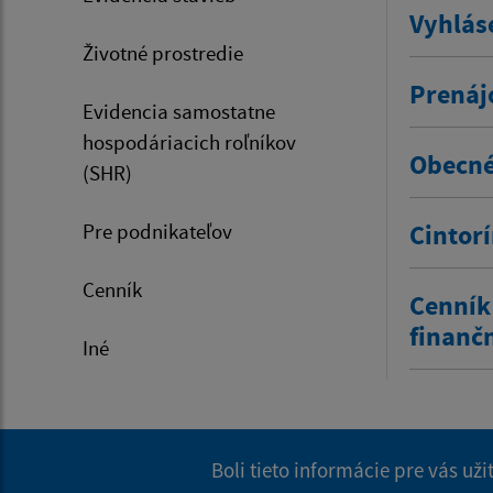
Vyhlás
Životné prostredie
Prenáj
Evidencia samostatne
hospodáriacich roľníkov
Obecné
(SHR)
Pre podnikateľov
Cintor
Cenník
Cenník
finanč
Iné
Boli tieto informácie pre vás už