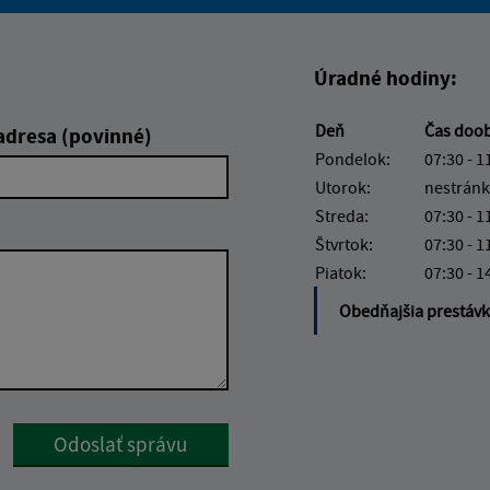
Boli tieto informácie pre 
Boli tieto informáci
Úradné hodiny:
Deň
Čas doo
adresa (povinné)
Pondelok:
07:30 - 1
Utorok:
nestránk
Streda:
07:30 - 1
Štvrtok:
07:30 - 1
Piatok:
07:30 - 1
Obedňajšia prestáv
Google reCaptcha Response
Odoslať správu