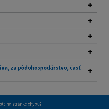
áva, za pôdohospodárstvo, časť
 ste na stránke chybu?