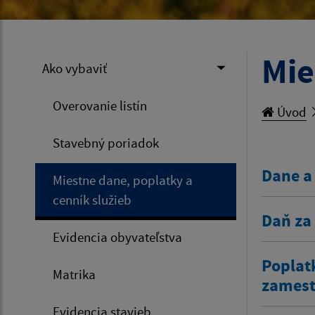
Mie
Ako vybaviť
Overovanie listín
Úvod
Stavebný poriadok
Dane a
Miestne dane, poplatky a
cenník služieb
Daň za
Evidencia obyvateľstva
Poplat
Matrika
zamestn
Evidencia stavieb