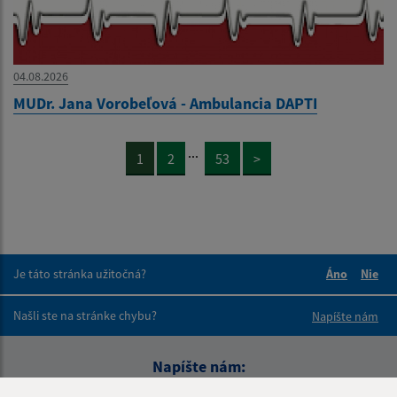
04.08.2026
MUDr. Jana Vorobeľová - Ambulancia DAPTI
...
1
2
53
>
Je táto stránka užitočná?
Áno
Nie
Boli tieto 
Boli 
Našli ste na stránke chybu?
Napíšte nám
Napíšte nám: