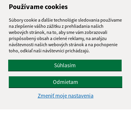
Meno (povinné)
Používame cookies
Súbory cookie a ďalšie technológie sledovania používame
E-mailová adresa (povinné)
na zlepšenie vášho zážitku z prehliadania našich
webových stránok, na to, aby sme vám zobrazovali
prispôsobený obsah a cielené reklamy, na analýzu
návštevnosti našich webových stránok a na pochopenie
Text vašej správy (povinné)
toho, odkiaľ naši návštevníci prichádzajú.
Súhlasím
Odmietam
Zmeniť moje nastavenia
Oboznámil som sa so
spracúvaním osobných
údajov
Google reCaptcha Response
Odoslať správu