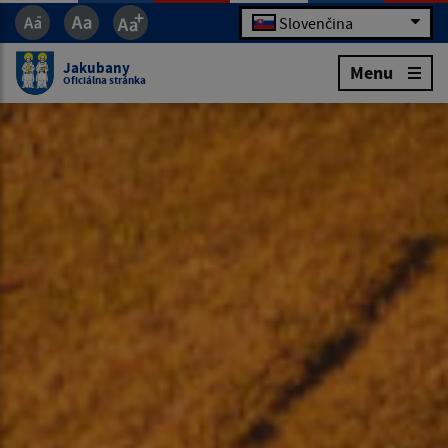
Slovenčina
Jakubany
Menu
Oficiálna stránka