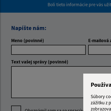
Boli tieto informácie pre vás už
Napíšte nám:
Meno (povinné)
E-mailová 
Text vašej správy (povinné)
Použív
Súbory co
zážitku z
zobrazova
Oboznámil som sa so
spracúvaním