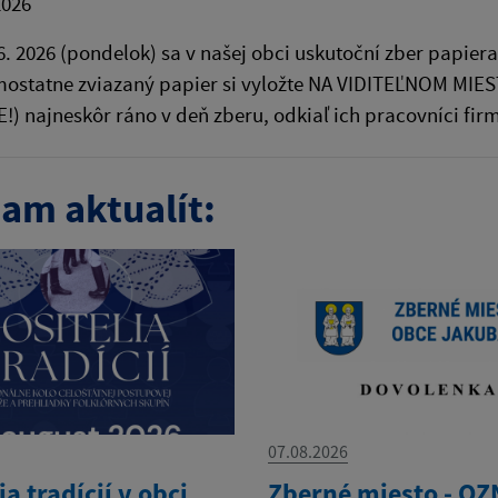
2026
6. 2026 (pondelok) sa v našej obci uskutoční zber papiera 
ostatne zviazaný papier si vyložte NA VIDITEĽNOM MIES
) najneskôr ráno v deň zberu, odkiaľ ich pracovníci fi
am aktualít:
07.08.2026
ia tradícií v obci
Zberné miesto - O