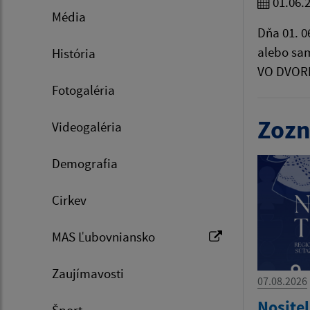
01.06.
Média
Dňa 01. 0
alebo sam
História
VO DVORE!
Fotogaléria
Zozn
Videogaléria
Demografia
Cirkev
MAS Ľubovniansko
Zaujímavosti
07.08.2026
Nositel
Šport