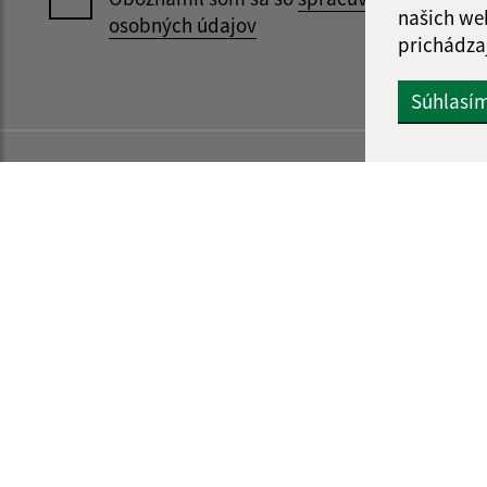
našich we
osobných údajov
prichádza
Súhlasí