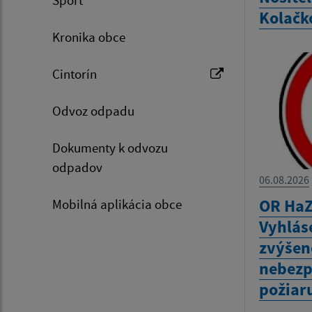
Kolačk
Kronika obce
Cintorín
Odvoz odpadu
Dokumenty k odvozu
odpadov
06.08.2026
OR HaZ
Mobilná aplikácia obce
Vyhlás
zvýšen
nebezp
požiar