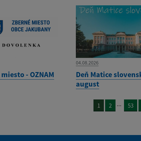
04.08.2026
 miesto - OZNAM
Deň Matice slovensk
august
...
1
2
53