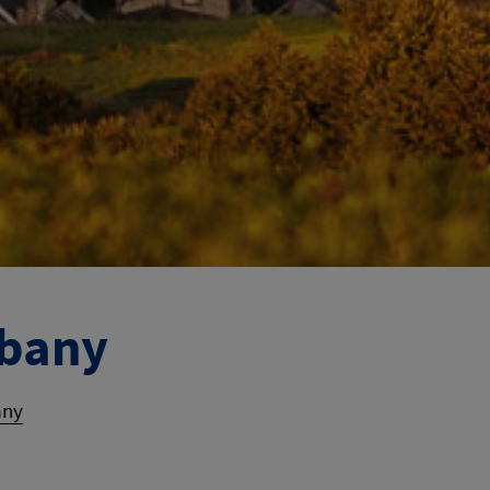
ubany
any