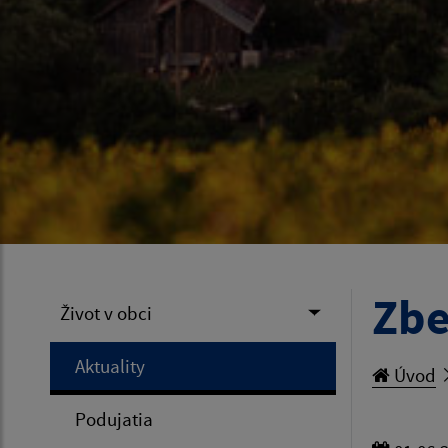
Zbe
Život v obci
Aktuality
Úvod
Podujatia