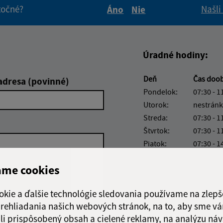
itočné?
Našli
Áno
Nie
Boli tieto informácie pre 
Boli tieto informáci
Úradné hodiny:
Deň
Čas doo
adresa (povinné)
Pondelok:
07:30 - 1
Utorok:
nestránk
Streda:
07:30 - 1
Štvrtok:
07:30 - 1
Piatok:
07:30 - 1
Obedňajšia prestáv
ame cookies
okie a ďalšie technológie sledovania používame na zlepš
 prehliadania našich webových stránok, na to, aby sme v
li prispôsobený obsah a cielené reklamy, na analýzu náv
Google reCaptcha Response
Odoslať správu