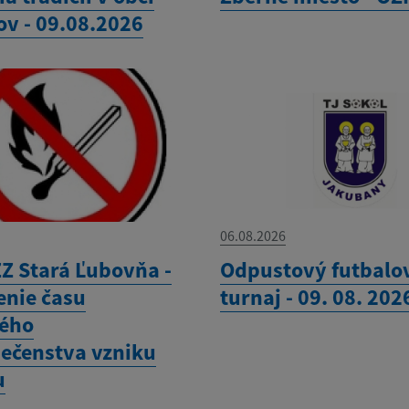
ov - 09.08.2026
06.08.2026
Z Stará Ľubovňa -
Odpustový futbalo
enie času
turnaj - 09. 08. 202
ého
ečenstva vzniku
u