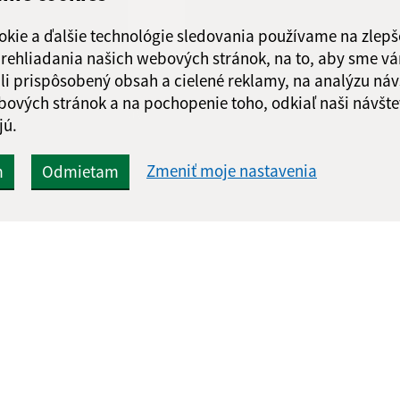
Obedňajšia prestáv
okie a ďalšie technológie sledovania používame na zlepš
 prehliadania našich webových stránok, na to, aby sme v
li prispôsobený obsah a cielené reklamy, na analýzu náv
bových stránok a na pochopenie toho, odkiaľ naši návšte
Google reCaptcha Response
Odoslať správu
jú.
Zmeniť moje nastavenia
m
Odmietam