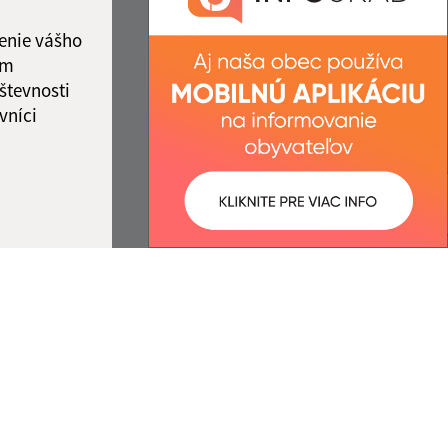
ka:
11:45 - 12:15
enie vášho
ám
števnosti
vníci