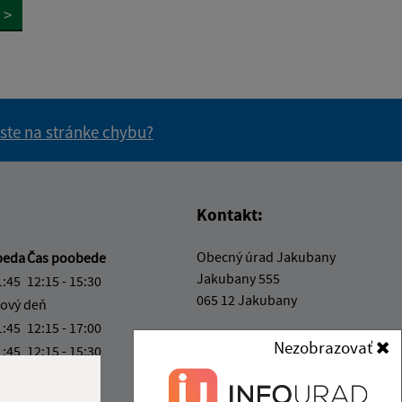
>
 ste na stránke chybu?
vás užitočné?
e pre vás užitočné?
Kontakt:
Obecný úrad Jakubany
beda
Čas poobede
Jakubany 555
1:45
12:15 - 15:30
065 12 Jakubany
ový deň
1:45
12:15 - 17:00
jakubany@jakubany.sk
Nezobrazovať
1:45
12:15 - 15:30
+421 524 283 651
4:00
IČO: 00329924