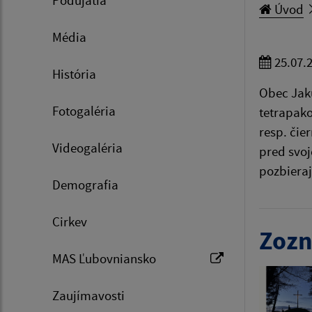
Podujatia
Úvod
Média
25.07.
História
Obec Jaku
Fotogaléria
tetrapako
resp. čie
Videogaléria
pred svoj
pozbieraj
Demografia
Cirkev
Zozn
MAS Ľubovniansko
Zaujímavosti