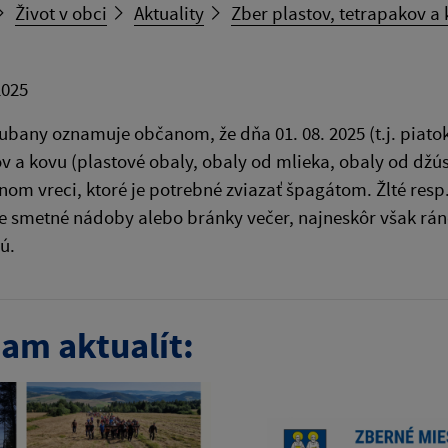
Život v obci
Aktuality
Zber plastov, tetrapakov a
2025
bany oznamuje občanom, že dňa 01. 08. 2025 (t.j. piatok)
v a kovu (plastové obaly, obaly od mlieka, obaly od džú
rnom vreci, ktoré je potrebné zviazať špagátom. Žlté res
e smetné nádoby alebo bránky večer, najneskôr však ráno
ú.
am aktualít: