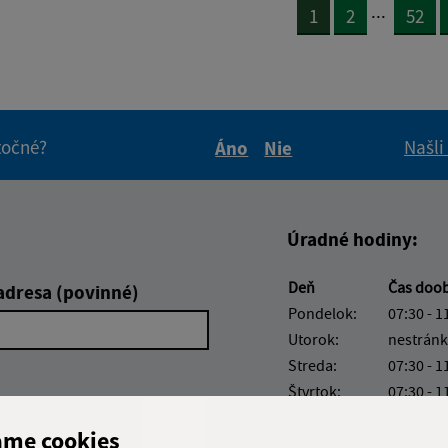
...
1
2
52
itočné?
Našli
Áno
Nie
Boli tieto informácie pre 
Boli tieto informáci
Úradné hodiny:
Deň
Čas doo
adresa (povinné)
Pondelok:
07:30 - 1
Utorok:
nestránk
Streda:
07:30 - 1
Štvrtok:
07:30 - 1
Piatok:
07:30 - 1
ame cookies