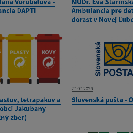
Jana Vorobeľová -
MUDr. Eva Starinsk
ncia DAPTI
Ambulancia pre det
dorast v Novej Ľub
27.07.2026
astov, tetrapakov a
Slovenská pošta -
 obci Jakubany
čný zber)