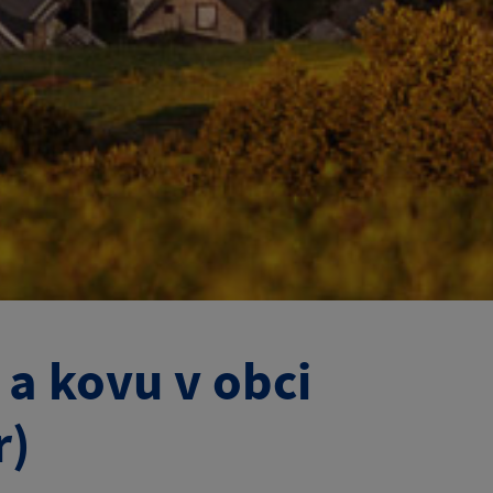
 a kovu v obci
r)