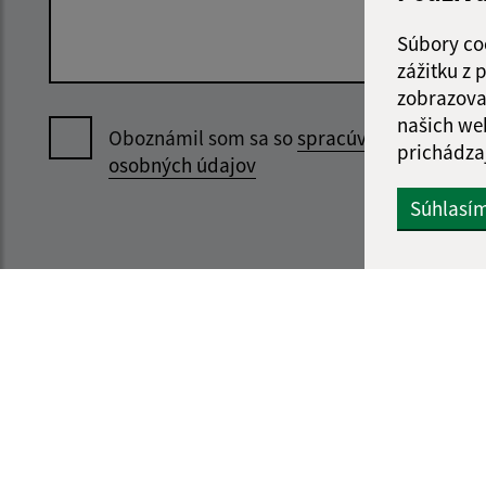
Súbory co
zážitku z
zobrazova
našich we
Oboznámil som sa so
spracúvaním
prichádza
osobných údajov
Súhlasí