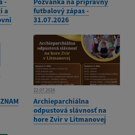
á -
Pozvánka na prípravný
i a
futbalový zápas -
ovni
31.07.2026
22.07.2026
 OZNAM
Archieparchiálna
odpustová slávnosť na
hore Zvir v Litmanovej