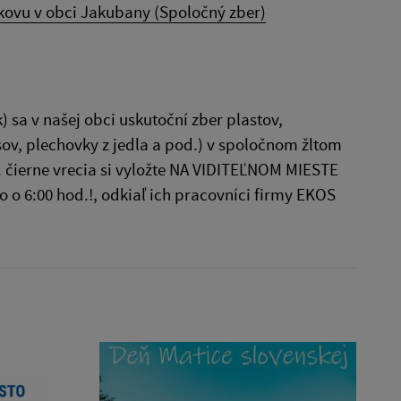
 kovu v obci Jakubany (Spoločný zber)
 sa v našej obci uskutoční zber plastov,
sov, plechovky z jedla a pod.) v spoločnom žltom
p. čierne vrecia si vyložte NA VIDITEĽNOM MIESTE
 o 6:00 hod.!, odkiaľ ich pracovníci firmy EKOS