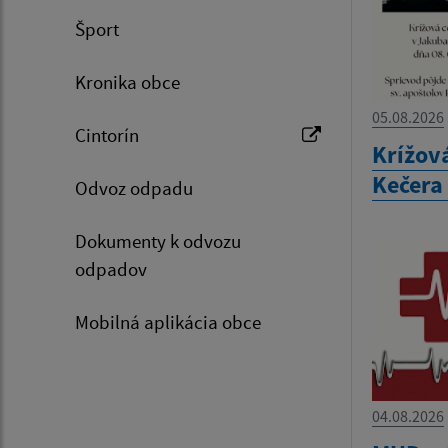
Šport
Kronika obce
05.08.2026
Cintorín
Krížová
Kečera 
Odvoz odpadu
Dokumenty k odvozu
odpadov
Mobilná aplikácia obce
04.08.2026