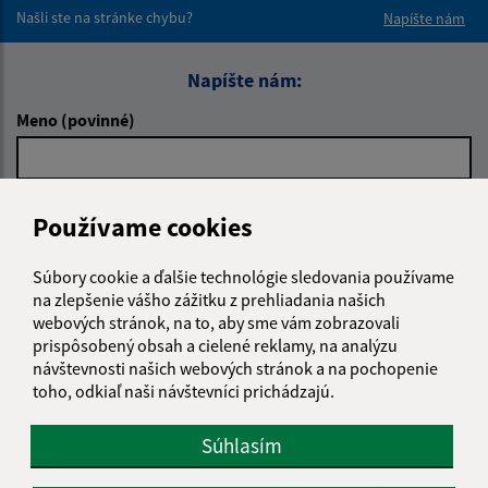
Našli ste na stránke chybu?
Napíšte nám
Napíšte nám:
Meno (povinné)
E-mailová adresa (povinné)
Používame cookies
Súbory cookie a ďalšie technológie sledovania používame
Text vašej správy (povinné)
na zlepšenie vášho zážitku z prehliadania našich
webových stránok, na to, aby sme vám zobrazovali
prispôsobený obsah a cielené reklamy, na analýzu
návštevnosti našich webových stránok a na pochopenie
toho, odkiaľ naši návštevníci prichádzajú.
Súhlasím
Oboznámil som sa so
spracúvaním osobných