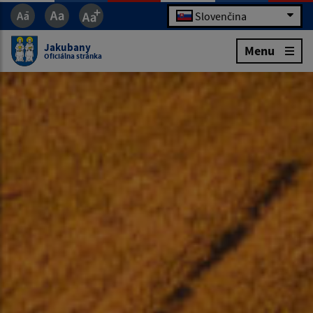
Slovenčina
Jakubany
Menu
Oficiálna stránka