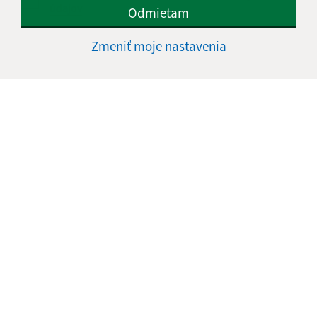
údajov
Odmietam
Google reCaptcha Response
Zmeniť moje nastavenia
Odoslať správu
Úradné hodiny:
Deň
Čas doobeda
Čas poobede
Pondelok:
07:30 - 11:45
12:15 - 15:30
Utorok:
nestránkový deň
Streda:
07:30 - 11:45
12:15 - 17:00
Štvrtok:
07:30 - 11:45
12:15 - 15:30
Piatok:
07:30 - 14:00
Obedňajšia prestávka:
11:45 - 12:15
Kontakt: