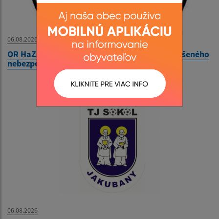
06.08.2026
OR HaZZ Stará Ľubovňa - Vyhlásenie času zvýšeného
nebezpečenstva vzniku požiaru
06.08.2026