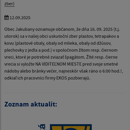
zber)
12.09.2025
Obec Jakubany oznamuje občanom, že dňa 16. 09. 2025 (t.j.
utorok) sa v našej obci uskutoční zber plastov, tetrapakov a
kovu (plastové obaly, obaly od mlieka, obaly od džúsov,
plechovky z jedla a pod.) v spoločnom žltom resp. čiernom
vreci, ktoré je potrebné zviazať špagátom. Žlté resp. čierne
vrecia si vyložte NA VIDITEĽNOM MIESTE pred svoje smetné
nádoby alebo bránky večer, najneskôr však ráno o 6:00 hod.!,
odkiaľ ich pracovníci firmy EKOS pozbierajú.
Zoznam aktualít: