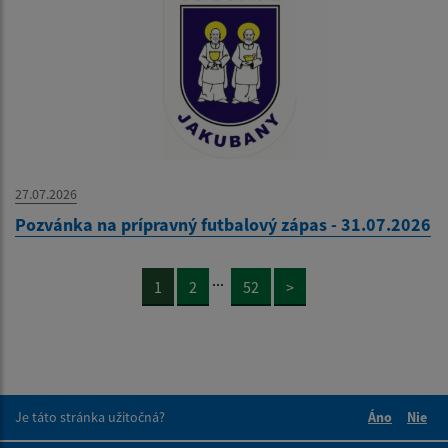
27.07.2026
Pozvánka na prípravný futbalový zápas - 31.07.2026
...
1
2
52
>
Je táto stránka užitočná?
Áno
Nie
Boli tieto 
Boli 