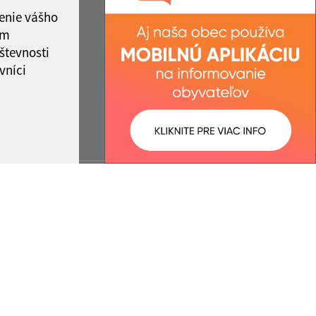
enie vášho
ám
števnosti
vníci