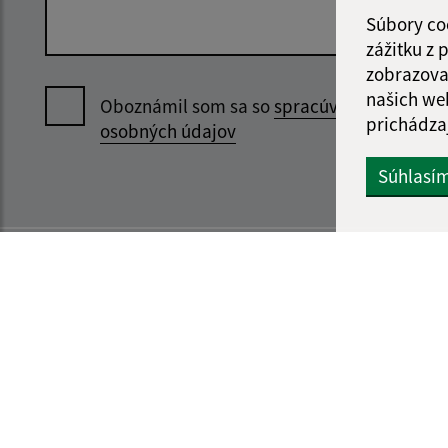
Súbory co
zážitku z
zobrazova
našich we
Oboznámil som sa so
spracúvaním
prichádza
osobných údajov
Súhlasí