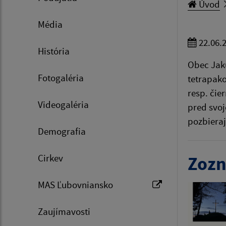
Úvod
Média
22.06.
História
Obec Jaku
Fotogaléria
tetrapako
resp. čie
Videogaléria
pred svoj
pozbieraj
Demografia
Cirkev
Zozn
MAS Ľubovniansko
Zaujímavosti