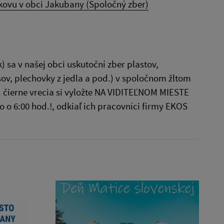
 kovu v obci Jakubany (Spoločný zber)
 sa v našej obci uskutoční zber plastov,
sov, plechovky z jedla a pod.) v spoločnom žltom
p. čierne vrecia si vyložte NA VIDITEĽNOM MIESTE
 o 6:00 hod.!, odkiaľ ich pracovníci firmy EKOS