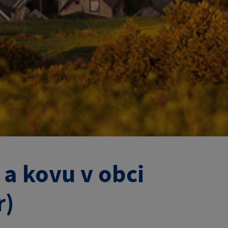
 a kovu v obci
r)