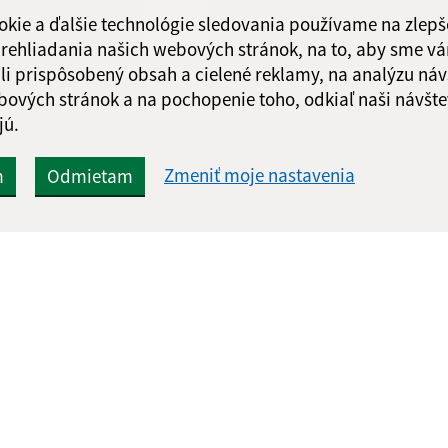
okie a ďalšie technológie sledovania používame na zlepš
 prehliadania našich webových stránok, na to, aby sme v
li prispôsobený obsah a cielené reklamy, na analýzu náv
bových stránok a na pochopenie toho, odkiaľ naši návšte
Google reCaptcha Response
Odoslať správu
jú.
Zmeniť moje nastavenia
m
Odmietam