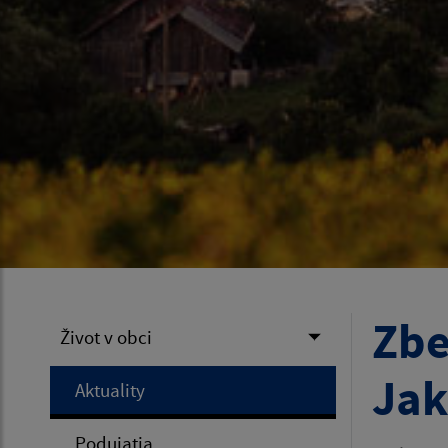
Zbe
Život v obci
Jak
Aktuality
Podujatia