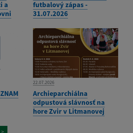
i a
futbalový zápas -
ovni
31.07.2026
22.07.2026
 OZNAM
Archieparchiálna
odpustová slávnosť na
hore Zvir v Litmanovej
>