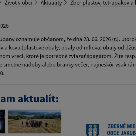
Život v obci
Aktuality
Zber plastov, tetrapakov a
2026
bany oznamuje občanom, že dňa 23. 06. 2026 (t.j. utorok)
v a kovu (plastové obaly, obaly od mlieka, obaly od džú
rnom vreci, ktoré je potrebné zviazať špagátom. Žlté res
e smetné nádoby alebo bránky večer, najneskôr však ráno
ú.
am aktualít: