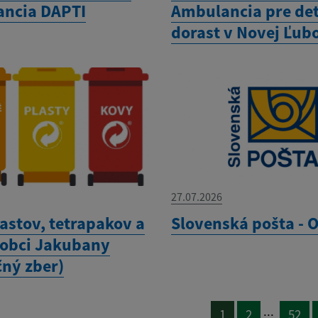
ncia DAPTI
Ambulancia pre det
dorast v Novej Ľub
27.07.2026
astov, tetrapakov a
Slovenská pošta -
 obci Jakubany
čný zber)
...
1
2
52