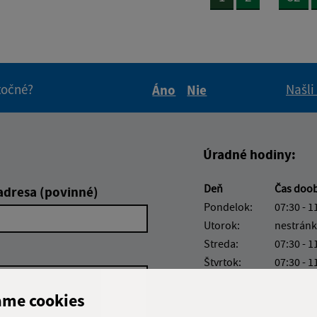
itočné?
Našli
Áno
Nie
Boli tieto informácie pre 
Boli tieto informáci
Úradné hodiny:
Deň
Čas doo
adresa (povinné)
Pondelok:
07:30 - 1
Utorok:
nestránk
Streda:
07:30 - 1
Štvrtok:
07:30 - 1
Piatok:
07:30 - 1
ame cookies
Obedňajšia prestáv