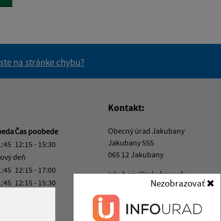
 ste na stránke chybu?
vás užitočné?
e pre vás užitočné?
Kontakt:
Obecný úrad Jakubany
beda
Čas poobede
Jakubany 555
1:45
12:15 - 15:30
065 12 Jakubany
ový deň
1:45
12:15 - 17:00
jakubany@jakubany.sk
Nezobrazovať
1:45
12:15 - 15:30
+421 524 283 651
4:00
IČO: 00329924
ka:
11:45 - 12:15