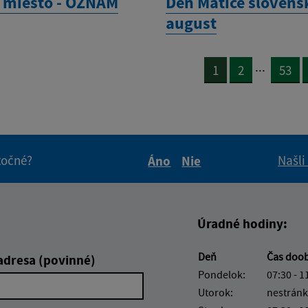
 miesto - OZNAM
Deň Matice slovensk
august
...
1
2
53
itočné?
Našli
Áno
Nie
Boli tieto informácie pre 
Boli tieto informáci
Úradné hodiny:
Deň
Čas doo
adresa (povinné)
Pondelok:
07:30 - 1
Utorok:
nestránk