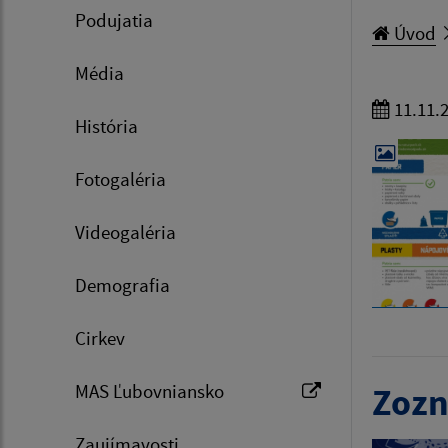
Podujatia
Úvod
Média
11.11.
História
Fotogaléria
Videogaléria
Demografia
Cirkev
MAS Ľubovniansko
Zozn
Zaujímavosti