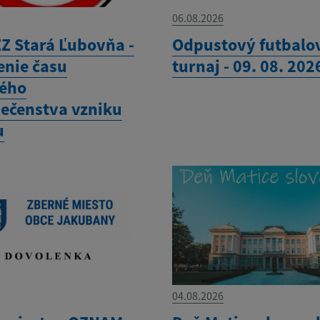
06.08.2026
Z Stará Ľubovňa -
Odpustový futbalo
enie času
turnaj - 09. 08. 202
ého
ečenstva vzniku
u
04.08.2026