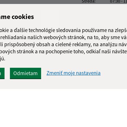
Streda:
07:30 - 1
Štvrtok:
07:30 - 1
ame cookies
Piatok:
07:30 - 1
Obedňajšia prestáv
okie a ďalšie technológie sledovania používame na zlepš
 prehliadania našich webových stránok, na to, aby sme v
li prispôsobený obsah a cielené reklamy, na analýzu náv
bových stránok a na pochopenie toho, odkiaľ naši návšte
jú.
Google reCaptcha Response
Odoslať správu
Zmeniť moje nastavenia
m
Odmietam