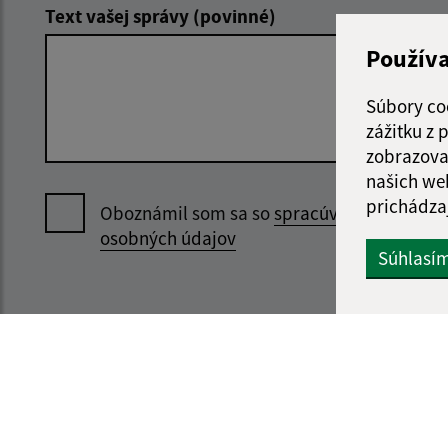
Text vašej správy (povinné)
Použív
Súbory co
zážitku z
zobrazova
našich we
prichádza
Oboznámil som sa so
spracúvaním
osobných údajov
Súhlasí