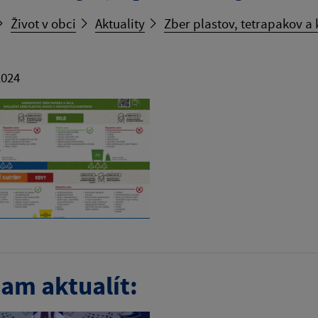
Život v obci
Aktuality
Zber plastov, tetrapakov a
2024
am aktualít: