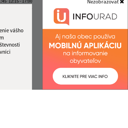
1:45
12:15 - 17:00
Nezobrazovať
jakubany@jakubany.sk
1:45
12:15 - 15:30
+421 524 283 651
4:00
IČO: 00329924
ka:
11:45 - 12:15
enie vášho
ám
števnosti
vníci