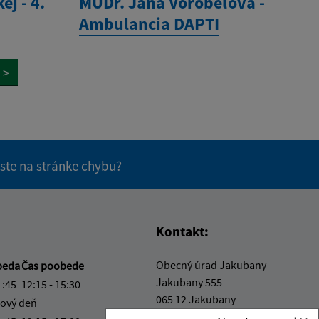
ej - 4.
MUDr. Jana Vorobeľová -
Ambulancia DAPTI
>
 ste na stránke chybu?
vás užitočné?
e pre vás užitočné?
Kontakt:
Obecný úrad Jakubany
beda
Čas poobede
Jakubany 555
1:45
12:15 - 15:30
065 12 Jakubany
ový deň