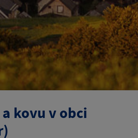
 a kovu v obci
r)