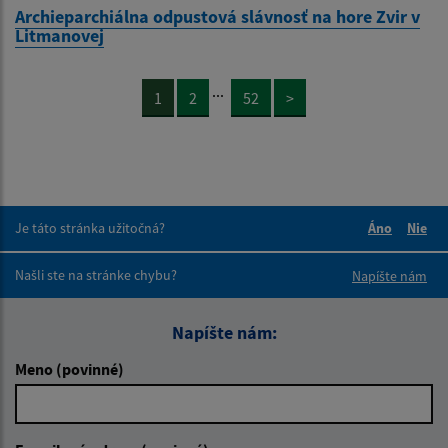
Archieparchiálna odpustová slávnosť na hore Zvir v
Litmanovej
...
1
2
52
>
Je táto stránka užitočná?
Áno
Nie
Boli tieto 
Boli 
Našli ste na stránke chybu?
Napíšte nám
Napíšte nám:
Meno (povinné)