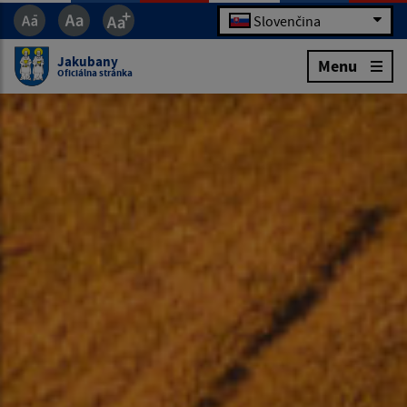
Slovenčina
Jakubany
Menu
Oficiálna stránka