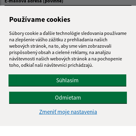
E-mailová adresa (povinné)
Používame cookies
Text vašej správy (povinné)
Súbory cookie a ďalšie technológie sledovania používame
na zlepšenie vášho zážitku z prehliadania našich
webových stránok, na to, aby sme vám zobrazovali
prispôsobený obsah a cielené reklamy, na analýzu
návštevnosti našich webových stránok a na pochopenie
toho, odkiaľ naši návštevníci prichádzajú.
Oboznámil som sa so
spracúvaním osobných
Súhlasím
údajov
Google reCaptcha Response
Odmietam
Odoslať správu
Zmeniť moje nastavenia
Úradné hodiny: