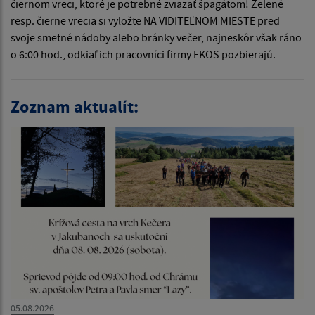
čiernom vreci, ktoré je potrebné zviazať špagátom! Zelené
resp. čierne vrecia si vyložte NA VIDITEĽNOM MIESTE pred
svoje smetné nádoby alebo bránky večer, najneskôr však ráno
o 6:00 hod., odkiaľ ich pracovníci firmy EKOS pozbierajú.
Zoznam aktualít:
05.08.2026