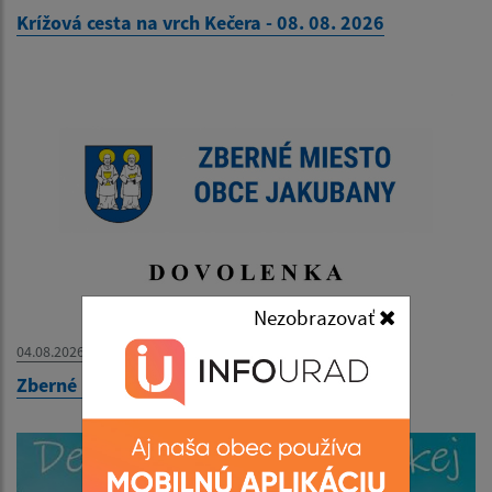
Krížová cesta na vrch Kečera - 08. 08. 2026
Nezobrazovať
04.08.2026
Zberné miesto - OZNAM