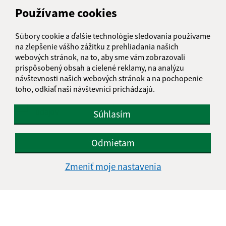
Používame cookies
Text vašej správy (povinné)
Súbory cookie a ďalšie technológie sledovania používame
na zlepšenie vášho zážitku z prehliadania našich
webových stránok, na to, aby sme vám zobrazovali
prispôsobený obsah a cielené reklamy, na analýzu
návštevnosti našich webových stránok a na pochopenie
toho, odkiaľ naši návštevníci prichádzajú.
Oboznámil som sa so
spracúvaním osobných
údajov
Súhlasím
Google reCaptcha Response
Odoslať správu
Odmietam
Zmeniť moje nastavenia
Úradné hodiny:
Deň
Čas doobeda
Čas poobede
Pondelok:
07:30 - 11:45
12:15 - 15:30