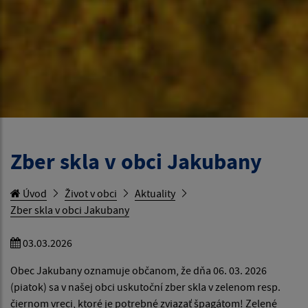
Zber skla v obci Jakubany
Úvod
Život v obci
Aktuality
Zber skla v obci Jakubany
03.03.2026
Obec Jakubany oznamuje občanom, že dňa 06. 03. 2026
(piatok) sa v našej obci uskutoční zber skla v zelenom resp.
čiernom vreci, ktoré je potrebné zviazať špagátom! Zelené