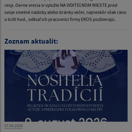
resp. čierne vrecia si vyložte NA VIDITEĽNOM MIESTE pred
svoje smetné nádoby alebo bránky večer, najneskôr však ráno
o 6:00 hod., odkiaľ ich pracovníci firmy EKOS pozbierajú.
Zoznam aktualít:
07.08.2026