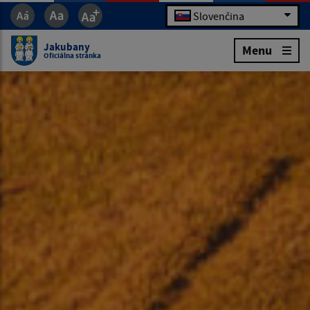
Slovenčina
Jakubany
Menu
Oficiálna stránka