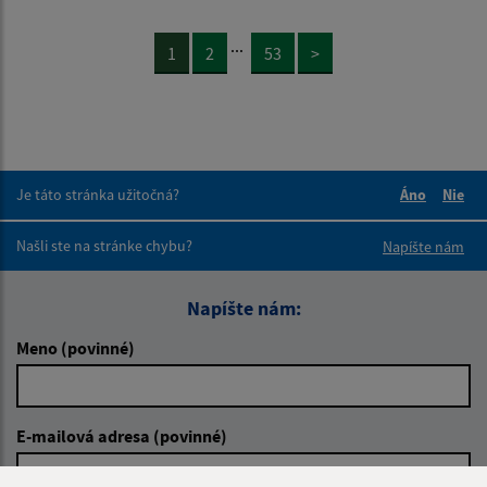
...
1
2
53
>
Je táto stránka užitočná?
Áno
Nie
Boli tieto 
Boli 
Našli ste na stránke chybu?
Napíšte nám
Napíšte nám:
Meno (povinné)
E-mailová adresa (povinné)