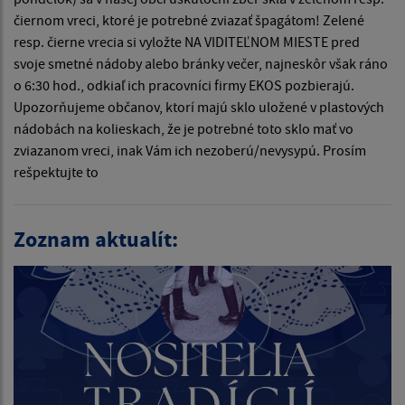
čiernom vreci, ktoré je potrebné zviazať špagátom! Zelené
resp. čierne vrecia si vyložte NA VIDITEĽNOM MIESTE pred
svoje smetné nádoby alebo bránky večer, najneskôr však ráno
o 6:30 hod., odkiaľ ich pracovníci firmy EKOS pozbierajú.
Upozorňujeme občanov, ktorí majú sklo uložené v plastových
nádobách na kolieskach, že je potrebné toto sklo mať vo
zviazanom vreci, inak Vám ich nezoberú/nevysypú. Prosím
rešpektujte to
Zoznam aktualít: