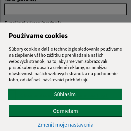
E-mailová adresa (povinné)
Používame cookies
Text vašej správy (povinné)
Súbory cookie a ďalšie technológie sledovania používame
na zlepšenie vášho zážitku z prehliadania našich
webových stránok, na to, aby sme vám zobrazovali
prispôsobený obsah a cielené reklamy, na analýzu
návštevnosti našich webových stránok a na pochopenie
toho, odkiaľ naši návštevníci prichádzajú.
Súhlasím
Oboznámil som sa so
spracúvaním osobných
údajov
Odmietam
Google reCaptcha Response
Odoslať správu
Zmeniť moje nastavenia