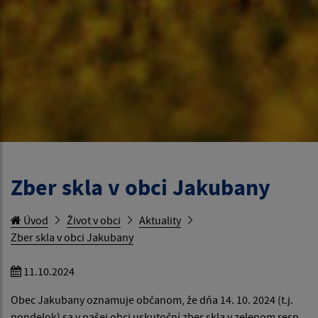
Zber skla v obci Jakubany
Úvod
Život v obci
Aktuality
Zber skla v obci Jakubany
11.10.2024
Obec Jakubany oznamuje občanom, že dňa 14. 10. 2024 (t.j.
pondelok) sa v našej obci uskutoční zber skla v zelenom resp.