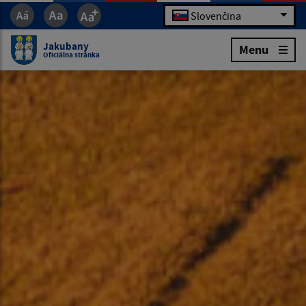
Slovenčina
Jakubany
Menu
Oficiálna stránka