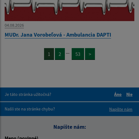
04.08.2026
MUDr. Jana Vorobeľová - Ambulancia DAPTI
...
1
2
53
>
Je táto stránka užitočná?
Áno
Nie
Boli tieto 
Boli 
Našli ste na stránke chybu?
Napíšte nám
Napíšte nám:
Meno (povinné)