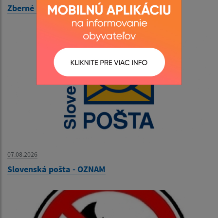
Zberné miesto - OZNAM
07.08.2026
Slovenská pošta - OZNAM