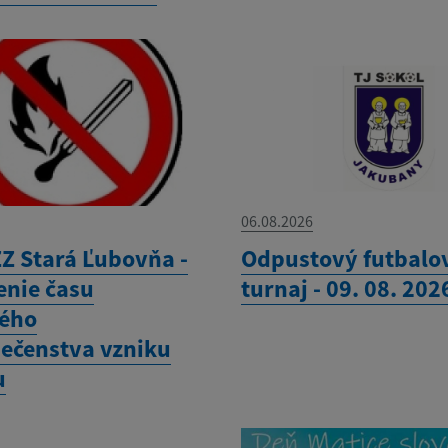
06.08.2026
Z Stará Ľubovňa -
Odpustový futbalo
enie času
turnaj - 09. 08. 202
ého
ečenstva vzniku
u