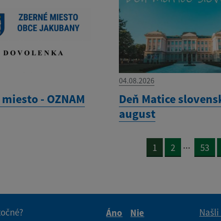
04.08.2026
 miesto - OZNAM
Deň Matice slovensk
august
...
1
2
53
itočné?
Našli
Áno
Nie