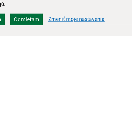
jú.
Zmeniť moje nastavenia
m
Odmietam
Rýchle odkazy:
Aktualiz