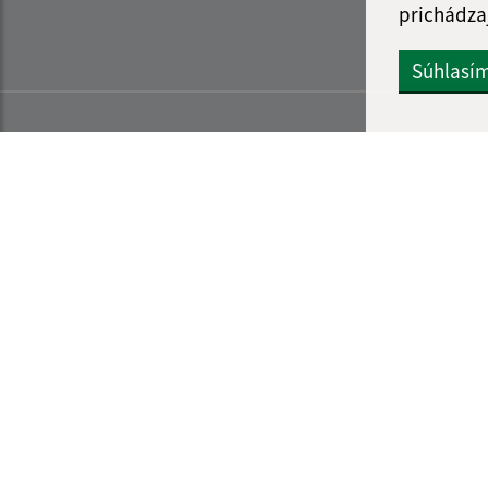
prichádza
Súhlasí
Informácie o stránke:
Navigácia: