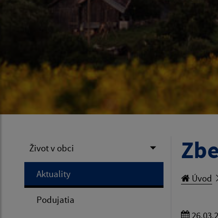
Zbe
Život v obci
Aktuality
Úvod
Podujatia
26.03.