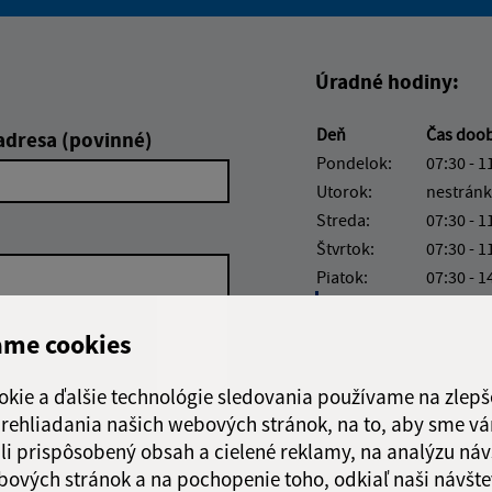
Boli tieto informácie pre 
Boli tieto informáci
Úradné hodiny:
Deň
Čas doo
adresa (povinné)
Pondelok:
07:30 - 1
Utorok:
nestránk
Streda:
07:30 - 1
Štvrtok:
07:30 - 1
Piatok:
07:30 - 1
Obedňajšia prestáv
ame cookies
okie a ďalšie technológie sledovania používame na zlepš
 prehliadania našich webových stránok, na to, aby sme v
Google reCaptcha Response
Odoslať správu
li prispôsobený obsah a cielené reklamy, na analýzu náv
bových stránok a na pochopenie toho, odkiaľ naši návšte