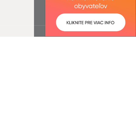
ované:
Správca obsahu: